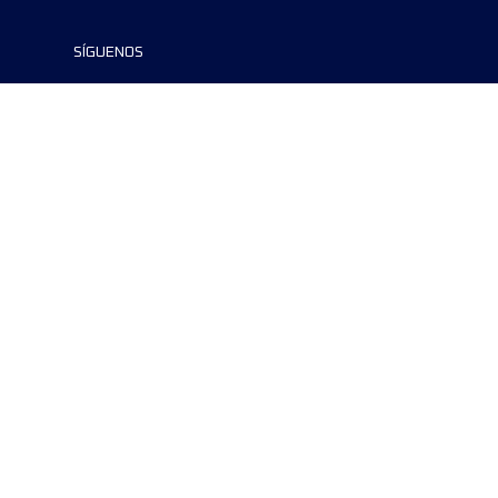
SÍGUENOS
©2024 UTMB® all rights reserved. Ultra-
Trail® and UTMB® are registered
trademarks..