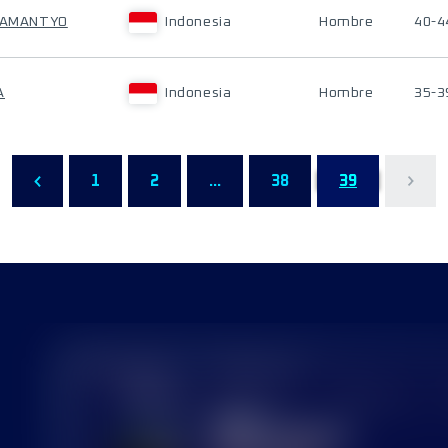
BRAMANTYO
Indonesia
Hombre
40-4
A
Indonesia
Hombre
35-3
1
2
...
38
39