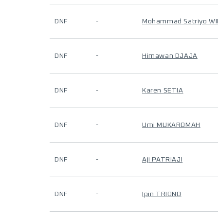
DNF
-
Mohammad Satriyo W
DNF
-
Himawan DJAJA
DNF
-
Karen SETIA
DNF
-
Umi MUKAROMAH
DNF
-
Aji PATRIAJI
DNF
-
Ipin TRIONO