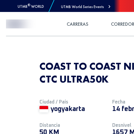
®
UTMB
WORLD
UTMB World Series Events
Skip to Content
CARRERAS
CORREDOR
COAST TO COAST NI
CTC ULTRA50K
Ciudad / País
Fecha
yogyakarta
14 feb
Distancia
Desnivel
50 KM
1657 