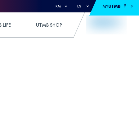
MY
UTMB
KM
ES
 LIFE
UTMB SHOP