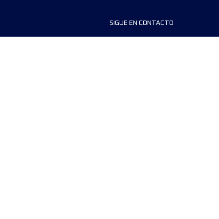
SIGUE EN CONTACTO
ios
FAQS
dores de carreras
Contáctanos
MyUTMB+
Política de privacidad
Preferencias de cookies