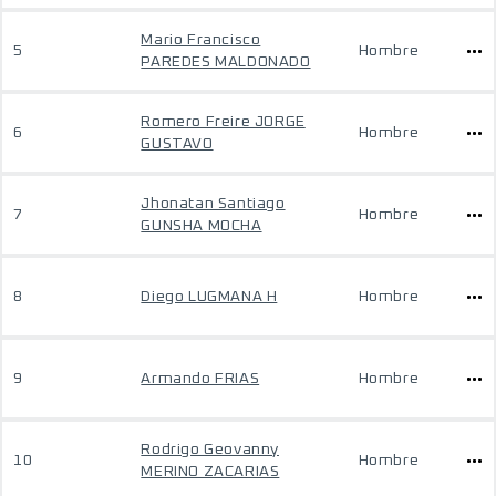
Mario Francisco
5
Hombre
PAREDES MALDONADO
Romero Freire JORGE
6
Hombre
GUSTAVO
Jhonatan Santiago
7
Hombre
GUNSHA MOCHA
8
Diego LUGMANA H
Hombre
9
Armando FRIAS
Hombre
Rodrigo Geovanny
10
Hombre
MERINO ZACARIAS