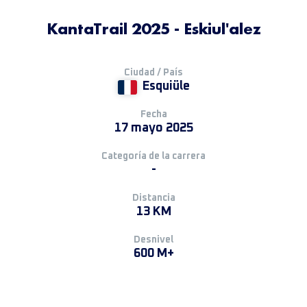
KantaTrail 2025 - Eskiul'alez
Ciudad / País
Esquiüle
Fecha
17 mayo 2025
Categoría de la carrera
-
Distancia
13 KM
Desnivel
600 M+