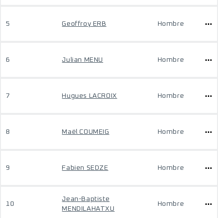
5
Geoffroy ERB
Hombre
6
Julian MENU
Hombre
7
Hugues LACROIX
Hombre
8
Maël COUMEIG
Hombre
9
Fabien SEDZE
Hombre
Jean-Baptiste
10
Hombre
MENDILAHATXU