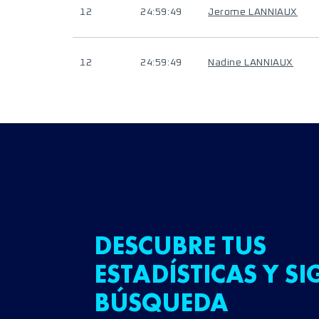
12
24:59:49
Jerome LANNIAUX
12
24:59:49
Nadine LANNIAUX
DESCUBRE TUS
ESTADÍSTICAS Y SI
BÚSQUEDA