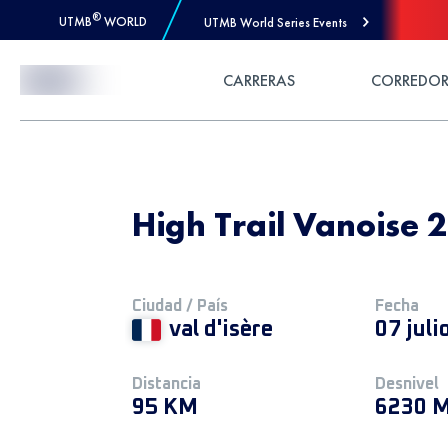
®
UTMB
WORLD
UTMB World Series Events
Skip to Content
CARRERAS
CORREDOR
High Trail Vanoise 
Ciudad / País
Fecha
val d'isère
07 juli
Distancia
Desnivel
95 KM
6230 