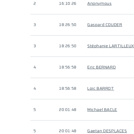
2
16:10:26
Anonymous
3
18:26:50
Gaspard COUDER
3
18:26:50
Stéphanie LARTILLEU
4
18:56:58
Eric BERNARD
4
18:56:58
Loic BARROT
5
20:01:48
Michael BACLE
5
20:01:48
Gaetan DESPLACES