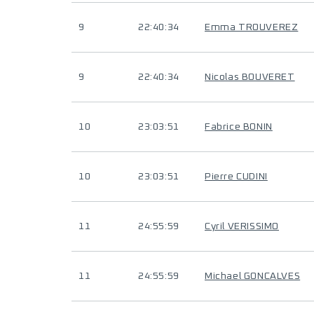
9
22:40:34
Emma TROUVEREZ
9
22:40:34
Nicolas BOUVERET
10
23:03:51
Fabrice BONIN
10
23:03:51
Pierre CUDINI
11
24:55:59
Cyril VERISSIMO
11
24:55:59
Michael GONCALVES