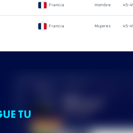
Francia
Hombre
45-4
Francia
Mujeres
45-4
GUE TU