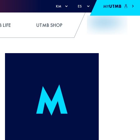
MY
UTMB
KM
ES
 LIFE
UTMB SHOP