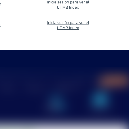
Inicia sesión para ver el
9
UTMB Index
Inicia sesión para ver el
9
UTMB Index