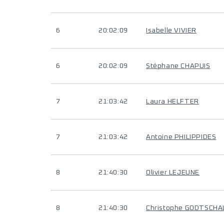
6
20:02:09
Isabelle VIVIER
6
20:02:09
Stéphane CHAPUIS
7
21:03:42
Laura HELFTER
7
21:03:42
Antoine PHILIPPIDES
8
21:40:30
Olivier LEJEUNE
8
21:40:30
Christophe GODTSCHA