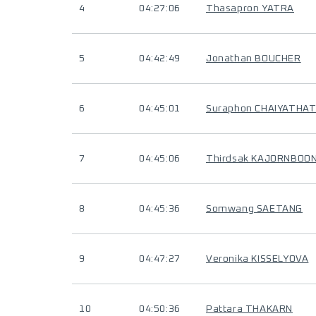
4
04:27:06
Thasapron YATRA
5
04:42:49
Jonathan BOUCHER
6
04:45:01
Suraphon CHAIYATHA
7
04:45:06
Thirdsak KAJORNBOO
8
04:45:36
Somwang SAETANG
9
04:47:27
Veronika KISSELYOVA
10
04:50:36
Pattara THAKARN