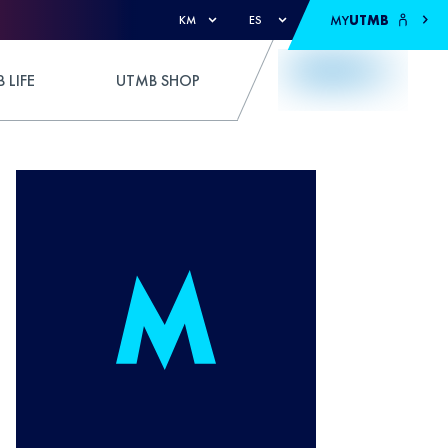
MY
UTMB
KM
ES
 LIFE
UTMB SHOP