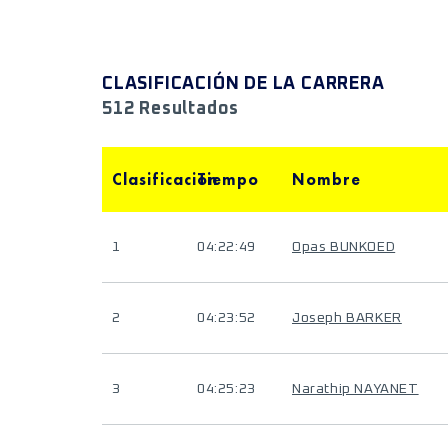
CLASIFICACIÓN DE LA CARRERA
512 Resultados
Clasificación
Tiempo
Nombre
1
04:22:49
Opas BUNKOED
2
04:23:52
Joseph BARKER
3
04:25:23
Narathip NAYANET