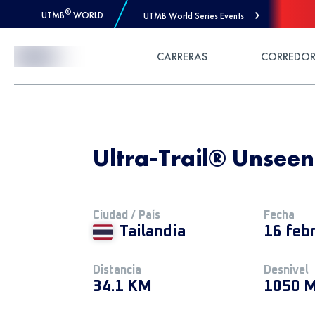
®
UTMB
WORLD
UTMB World Series Events
Skip to Content
CARRERAS
CORREDOR
Ultra-Trail® Unsee
Ciudad / País
Fecha
Tailandia
16 feb
Distancia
Desnivel
34.1 KM
1050 