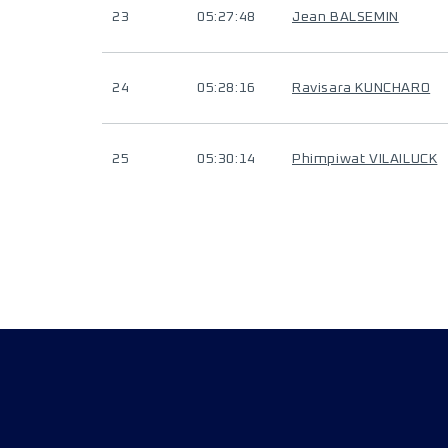
23
05:27:48
Jean BALSEMIN
24
05:28:16
Ravisara KUNCHARO
25
05:30:14
Phimpiwat VILAILUCK