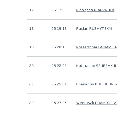
17
05:17:03
Pichitpon PRAIPRUEK
18
05:19:19
Ruslan RUZHYTSKYI
19
05:20:13
Prasertchai LAINAMC
20
05:22:09
Nutthapon SEUBSAKU
21
05:25:01
Chanapon BORIBOONS
22
05:27:26
Weerasak CHAMROENS