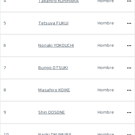
4
Takahiro KURIHARA
Hombre
5
Tetsuya FUKUI
Hombre
6
Noriaki YOKOUCHI
Hombre
7
Bungo OTSUKI
Hombre
8
Masahiro KOIKE
Hombre
9
Shin OOSONE
Hombre
10
Naoki OKUMURA
Hombre