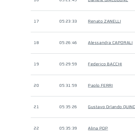
16
05:21:49
Daniele GIACOBONE
17
05:23:33
Renato ZANELLI
18
05:26:46
Alessandra CAPORALI
19
05:29:59
Federico BACCHI
20
05:31:59
Paolo FERRI
21
05:35:26
Gustavo Orlando QUIN
22
05:35:39
Alina POP