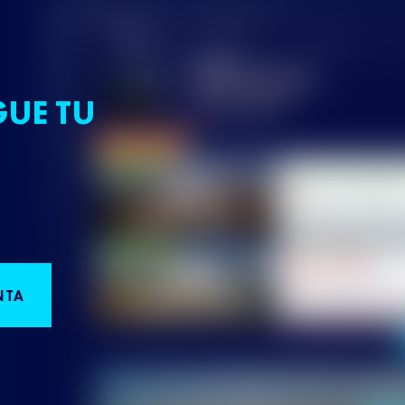
GUE TU
NTA