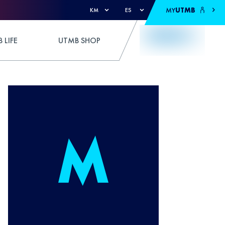
MY
UTMB
KM
ES
 LIFE
UTMB SHOP