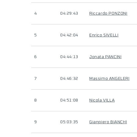
4
04:29:43
Riccardo PONZONI
5
04:42:04
Enrico SIVELLI
6
04:44:13
Jonata PANCINI
7
04:46:32
Massimo ANGELERI
8
04:51:08
Nicola VILLA
9
05:03:35
Gianpiero BIANCHI