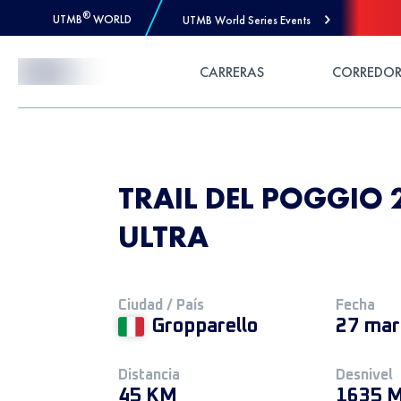
®
UTMB
WORLD
UTMB World Series Events
Skip to Content
CARRERAS
CORREDOR
TRAIL DEL POGGIO 
ULTRA
Ciudad / País
Fecha
Gropparello
27 mar
Distancia
Desnivel
45 KM
1635 