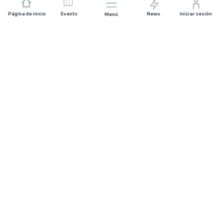
Página de inicio
Events
News
Iniciar sesión
Menú
ÚNETE
Patrocinios
Organizadores de carreras