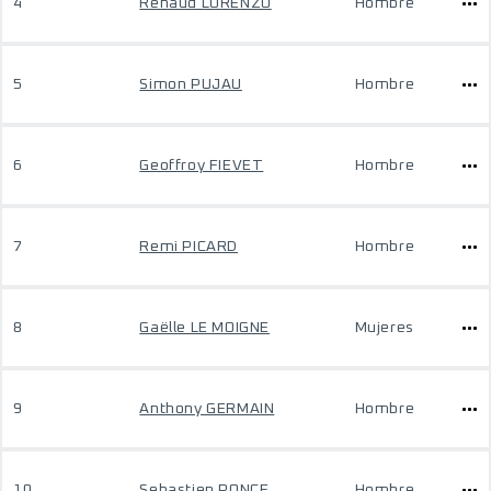
4
Renaud LORENZO
Hombre
5
Simon PUJAU
Hombre
6
Geoffroy FIEVET
Hombre
7
Remi PICARD
Hombre
8
Gaëlle LE MOIGNE
Mujeres
9
Anthony GERMAIN
Hombre
10
Sebastien PONCE
Hombre