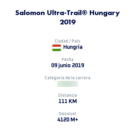
Salomon Ultra-Trail® Hungary
2019
Ciudad / País
Hungría
Fecha
09 junio 2019
Categoría de la carrera
Distancia
111 KM
Desnivel
4120 M+