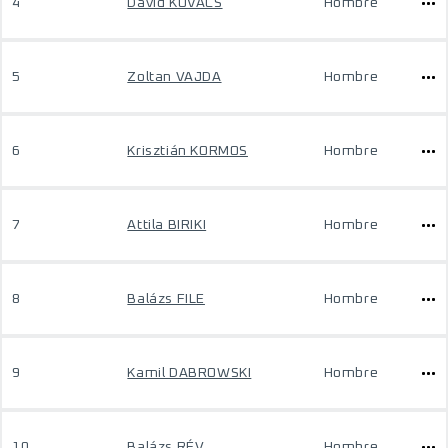
4
Dávid KOVÁCS
Hombre
5
Zoltan VAJDA
Hombre
6
Krisztián KORMOS
Hombre
7
Attila BIRIKI
Hombre
8
Balázs FILE
Hombre
9
Kamil DABROWSKI
Hombre
10
Balázs RÉV
Hombre