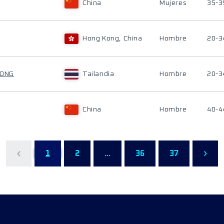
China
Mujeres
35-3
Hong Kong, China
Hombre
20-3
RONG
Tailandia
Hombre
20-3
China
Hombre
40-4
1
2
...
36
37