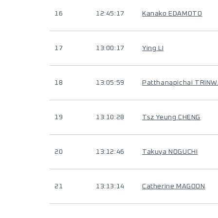
16
12:45:17
Kanako EDAMOTO
17
13:00:17
Ying LI
18
13:05:59
Patthanapichai TRI
19
13:10:28
Tsz Yeung CHENG
20
13:12:46
Takuya NOGUCHI
21
13:13:14
Catherine MAGOON