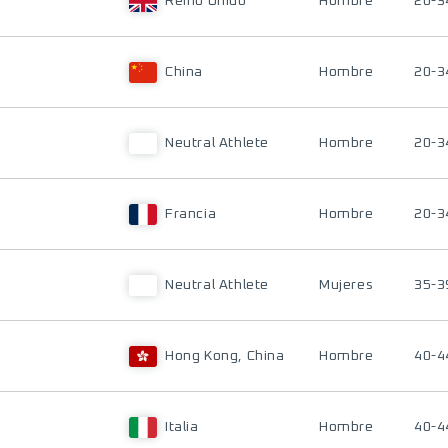
Reino Unido
Hombre
20-3
China
Hombre
20-3
Neutral Athlete
Hombre
20-3
Francia
Hombre
20-3
Neutral Athlete
Mujeres
35-3
Hong Kong, China
Hombre
40-4
Italia
Hombre
40-4