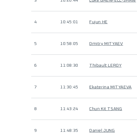
3
10:20:44
Luke GRENFELL-SHAW
4
10:45:01
Fujun HE
5
10:58:05
Dmitry MITYAEV
6
11:08:30
Thibault LEROY
7
11:30:45
Ekaterina MITYAEVA
8
11:43:24
Chun Kit TSANG
9
11:48:35
Daniel JUNG