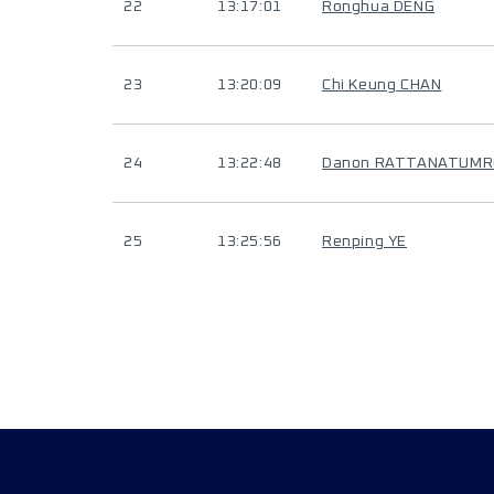
22
13:17:01
Ronghua DENG
23
13:20:09
Chi Keung CHAN
24
13:22:48
Danon RATTANATUM
25
13:25:56
Renping YE