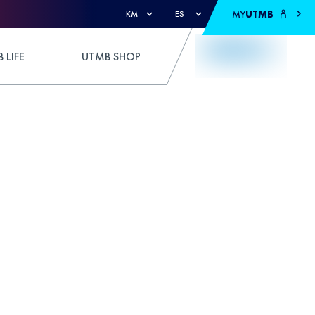
MY
UTMB
KM
ES
 LIFE
UTMB SHOP