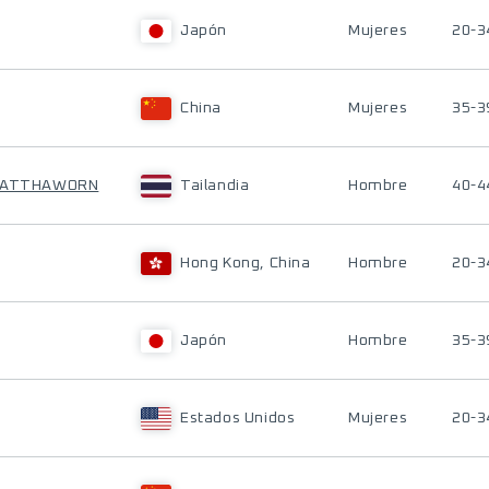
Japón
Mujeres
20-3
China
Mujeres
35-3
NWATTHAWORN
Tailandia
Hombre
40-4
Hong Kong, China
Hombre
20-3
Japón
Hombre
35-3
Estados Unidos
Mujeres
20-3