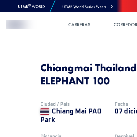
®
UTMB
WORLD
UTMB World Series Events
Skip to Content
CARRERAS
CORREDOR
Chiangmai Thailan
ELEPHANT 100
Ciudad / País
Fecha
Chiang Mai PAO
07 dic
Park
Distancia
Desnivel