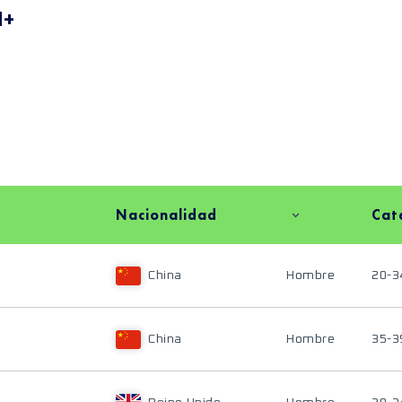
M+
Nacionalidad
Cat
China
Hombre
20-3
China
Hombre
35-3