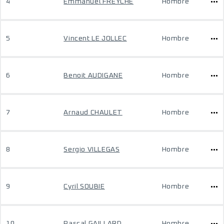
4
Emmanuel FREYCHE
Hombre
5
Vincent LE JOLLEC
Hombre
6
Benoit AUDIGANE
Hombre
7
Arnaud CHAULET
Hombre
8
Sergio VILLEGAS
Hombre
9
Cyril SOUBIE
Hombre
10
Pascal GAILLARD
Hombre