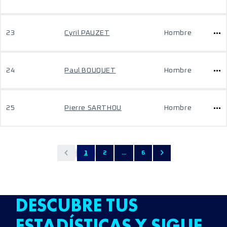
23
Cyril PAUZET
Hombre
24
Paul BOUQUET
Hombre
25
Pierre SARTHOU
Hombre
1
2
...
6
DESCUBRE TUS
ESTADÍSTICAS Y SIGUE