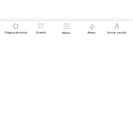
Página de inicio
Events
News
Iniciar sesión
Menú
ÚNETE