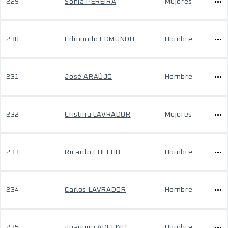
229
Sonia PEREIRA
Mujeres
230
Edmundo EDMUNDO
Hombre
231
José ARAÚJO
Hombre
232
Cristina LAVRADOR
Mujeres
233
Ricardo COELHO
Hombre
234
Carlos LAVRADOR
Hombre
235
Joaquim ADELINO
Hombre