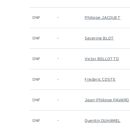
DNF
-
Philippe JACQUET
DNF
-
Severine BLOT
DNF
-
Victor BELLOTTO
DNF
-
Frederic COSTE
DNF
-
Jean-Philippe PAVARD
DNF
-
Quentin DUHAMEL