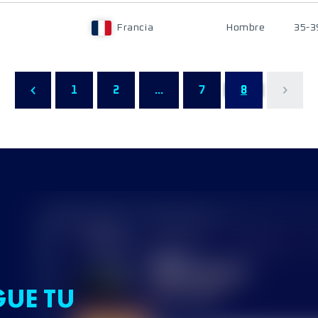
Francia
Hombre
35-3
1
2
...
7
8
GUE TU