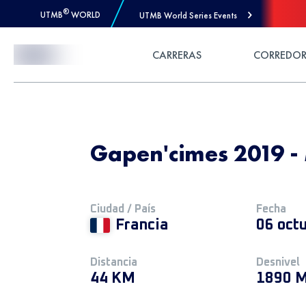
®
UTMB
WORLD
UTMB World Series Events
Skip to Content
CARRERAS
CORREDOR
Gapen'cimes 2019 -
Ciudad / País
Fecha
Francia
06 oct
Distancia
Desnivel
44 KM
1890 