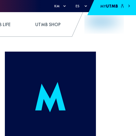
MY
UTMB
KM
ES
 LIFE
UTMB SHOP