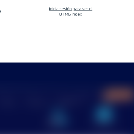
Inicia sesión para ver el
9
UTMB Index