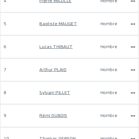
4
Pierre MAZILLE
Hombre
5
Baptiste MAUGET
Hombre
6
Lucas THIBAUT
Hombre
7
Arthur PLAID
Hombre
8
Sylvain PILLET
Hombre
9
Rémi DUBOIS
Hombre
10
Thomas GERSON
Hombre