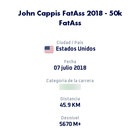
John Cappis FatAss 2018 - 50k
FatAss
Ciudad / País
Estados Unidos
Fecha
07 julio 2018
Categoría de la carrera
Distancia
45.9 KM
Desnivel
5670 M+