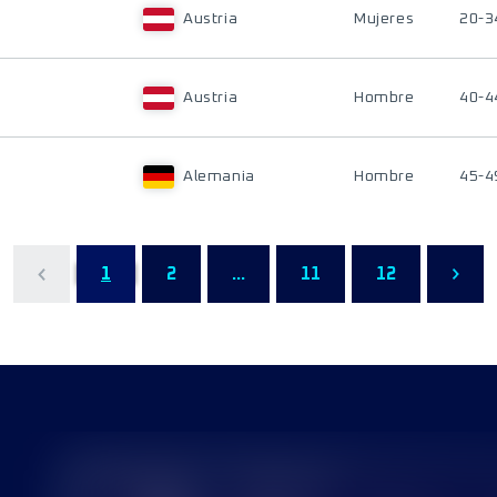
Austria
Mujeres
20-3
Austria
Hombre
40-4
Alemania
Hombre
45-4
1
2
...
11
12