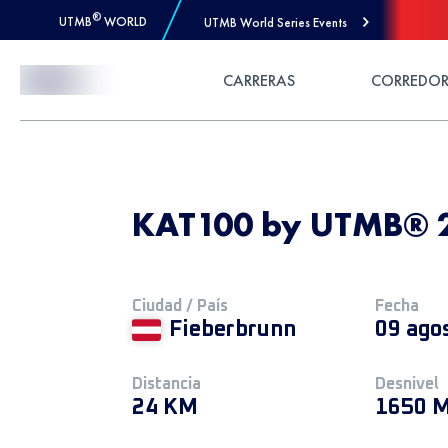
®
UTMB
WORLD
UTMB World Series Events
Skip to Content
CARRERAS
CORREDOR
KAT100 by UTMB® 20
Ciudad / País
Fecha
Fieberbrunn
09 ago
Distancia
Desnivel
24 KM
1650 