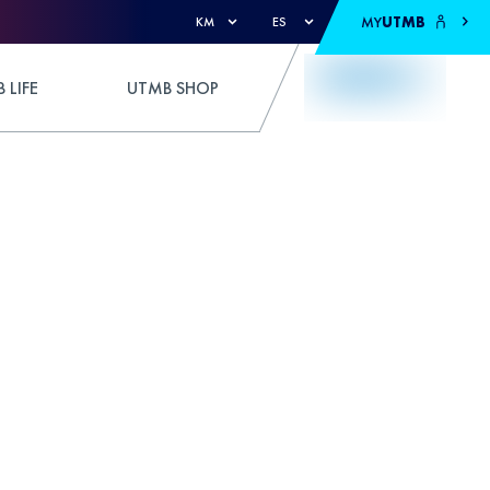
MY
UTMB
KM
ES
 LIFE
UTMB SHOP