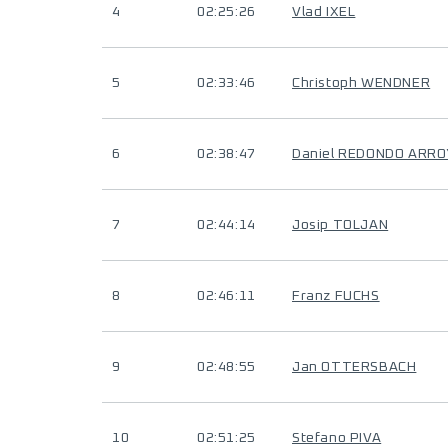
4
02:25:26
Vlad IXEL
5
02:33:46
Christoph WENDNER
6
02:38:47
Daniel REDONDO ARR
7
02:44:14
Josip TOLJAN
8
02:46:11
Franz FUCHS
9
02:48:55
Jan OTTERSBACH
10
02:51:25
Stefano PIVA