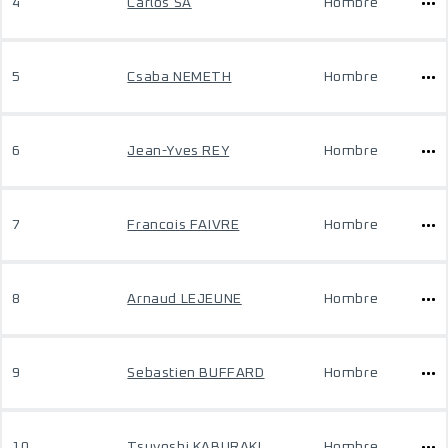
4
Carlos SA
Hombre
5
Csaba NEMETH
Hombre
6
Jean-Yves REY
Hombre
7
Francois FAIVRE
Hombre
8
Arnaud LEJEUNE
Hombre
9
Sebastien BUFFARD
Hombre
10
Tsuyoshi KABURAKI
Hombre