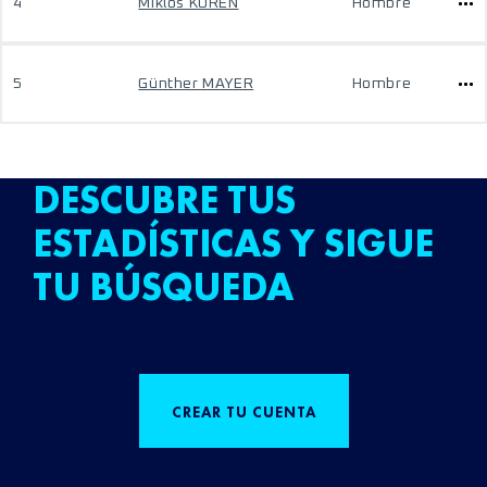
4
Miklos KOREN
Hombre
5
Günther MAYER
Hombre
DESCUBRE TUS
ESTADÍSTICAS Y SIGUE
TU BÚSQUEDA
CREAR TU CUENTA