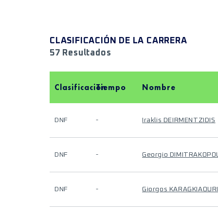
CLASIFICACIÓN DE LA CARRERA
57 Resultados
Clasificación
Tiempo
Nombre
DNF
-
Iraklis DEIRMENTZIDIS
DNF
-
Georgio DIMITRAKOPO
DNF
-
Giorgos KARAGKIAOURI