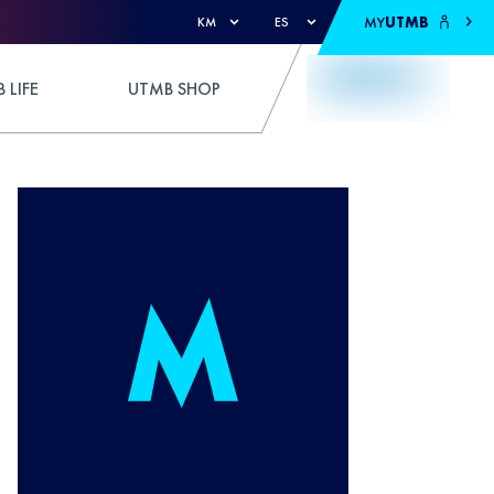
MY
UTMB
KM
ES
 LIFE
UTMB SHOP