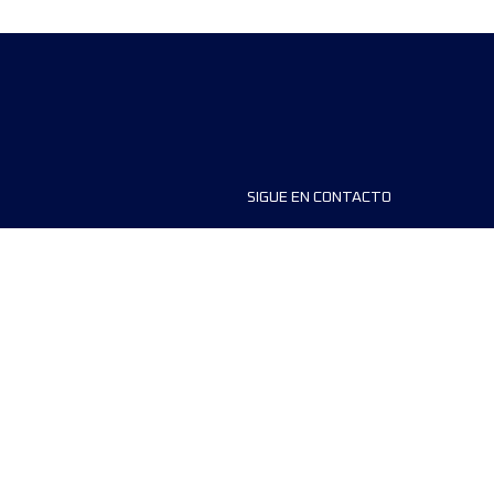
SIGUE EN CONTACTO
ios
FAQS
dores de carreras
Contáctanos
MyUTMB+