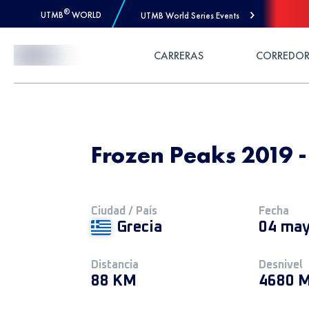
®
UTMB
WORLD
UTMB World Series Events
Skip to Content
CARRERAS
CORREDOR
Frozen Peaks 2019 
Ciudad / País
Fecha
Grecia
04 may
Distancia
Desnivel
88 KM
4680 