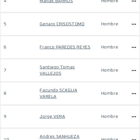
4
Matias BARROS
Hombre
5
Genaro CRISOSTOMO
Hombre
6
Franco PAREDES REYES
Hombre
Santiago Tomas
7
Hombre
VALLEJOS
Facundo SCAGLIA
8
Hombre
VARELA
9
Jorge VERA
Hombre
Andres SANHUEZA
10
Hombre