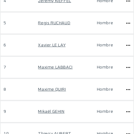
4
Jeremy KIEFFEL
Hombre
5
Regis RUCHAUD
Hombre
6
Xavier LE LAY
Hombre
7
Maxime LABBACI
Hombre
8
Maxime QUIRI
Hombre
9
Mikaël GEHIN
Hombre
10
Thierry AUBERT
Hombre