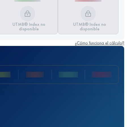
UTMB® Index no
UTMB® Index no
disponible
disponible
¿Cómo funciona el cálculo?