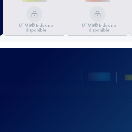
UTMB® Index no
UTMB® Index no
disponible
disponible