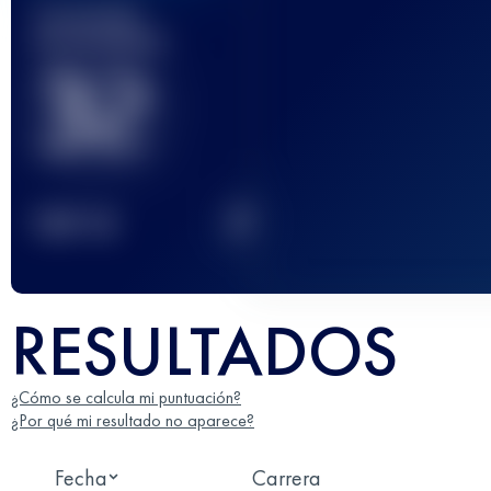
Carrera(s)
terminada(s)
32
2
TOP
10
RESULTADOS
¿Cómo se calcula mi puntuación?
¿Por qué mi resultado no aparece?
Fecha
Carrera