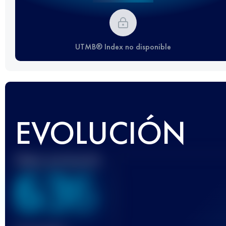
UTMB® Index no disponible
EVOLUCIÓN
Mejor puntuación
636