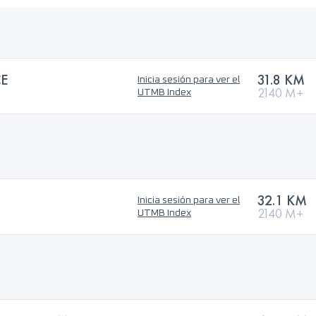
CE
31.8 KM
Inicia sesión para ver el
2140 M+
UTMB Index
32.1 KM
Inicia sesión para ver el
2140 M+
UTMB Index