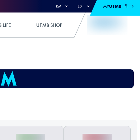
MY
UTMB
KM
ES
 LIFE
UTMB SHOP