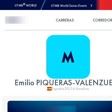
®
UTMB
WORLD
UTMB World Series Events
Skip to Content
CARRERAS
CORREDOR
Emilio PIQUERAS-VALENZU
España
50-54
Hombre