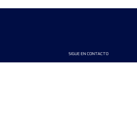
SIGUE EN CONTACTO
ios
FAQS
dores de carreras
Contáctanos
MyUTMB+