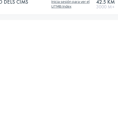
 DELS CIMS
42.5 KM
Inicia sesión para ver el
3000 M+
UTMB Index