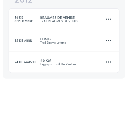
BEAUMES DE VENISE
16 DE
SEPTIEMBRE
TRAIL BEAUMES DE VENISE
Inicia sesión para ver el UTMB Index
LONG
15 DE ABRIL
Trail Drome Lafuma
36.5 KM
1900 M+
46 KM
24 DE MARZO
Ergysport Trail Du Ventoux
41 KM
1800 M+
Inicia sesión para ver el UTMB Index
46 KM
2650 M+
Inicia sesión para ver el UTMB Index
Inicia sesión para ver el UTMB Index