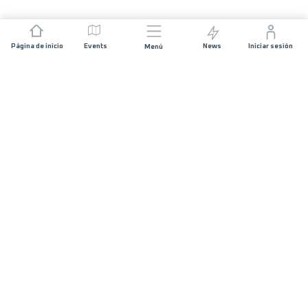
Página de inicio
Events
News
Iniciar sesión
Menú
ÚNETE
Patrocinios
Organizadores de carreras