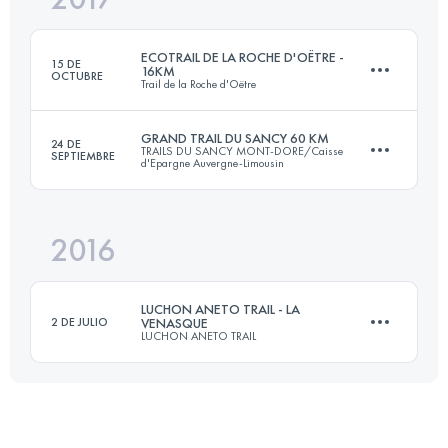
ECOTRAIL DE LA ROCHE D'OËTRE -
15 DE
16KM
OCTUBRE
Trail de la Roche d'Oëtre
Inicia sesión para ver el UTMB Index
GRAND TRAIL DU SANCY 60 KM
24 DE
TRAILS DU SANCY MONT-DORE/Caisse
SEPTIEMBRE
d'Epargne Auvergne-Limousin
16.5 KM
460 M+
2016
58.2 KM
3390 M+
Inicia sesión para ver el UTMB Index
LUCHON ANETO TRAIL - LA
2 DE JULIO
VENASQUE
LUCHON ANETO TRAIL
Inicia sesión para ver el UTMB Index
43.1 KM
2800 M+