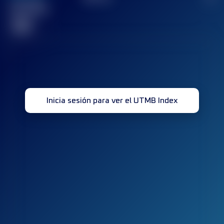
Carrera(s)
terminada(s)
32
Inicia sesión para ver el UTMB Index