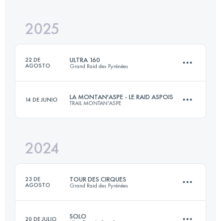
2025
120 KM
8200 M+
ULTRA 160
22 DE
AGOSTO
Grand Raid des Pyrénées
Inicia sesión para ver el UTMB Index
LA MONTAN'ASPE - LE RAID ASPOIS
14 DE JUNIO
TRAIL MONTAN'ASPE
165 KM
10000 M+
2024
60 KM
4099 M+
Inicia sesión para ver el UTMB Index
TOUR DES CIRQUES
23 DE
AGOSTO
Grand Raid des Pyrénées
Inicia sesión para ver el UTMB Index
SOLO
20 DE JULIO