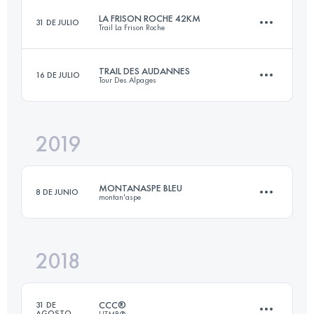
LA FRISON ROCHE 42KM
31 DE JULIO
Trail La Frison Roche
31.3 KM
2190 M+
TRAIL DES AUDANNES
16 DE JULIO
Tour Des Alpages
42 KM
2525 M+
Inicia sesión para ver el UTMB Index
2019
24.9 KM
1532 M+
Inicia sesión para ver el UTMB Index
MONTANASPE BLEU
8 DE JUNIO
montan'aspe
Inicia sesión para ver el UTMB Index
2018
12.5 KM
830 M+
CCC®
31 DE
AGOSTO
UTMB®