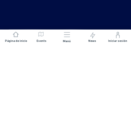
Página de inicio
Events
News
Iniciar sesión
Menú
ÚNETE
Patrocinios
Organizadores de carreras