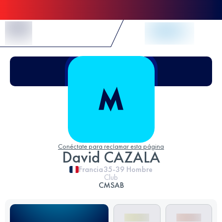
Skip to Content
Conéctate para reclamar esta página
David CAZALA
Francia
35-39
Hombre
Club
CMSAB