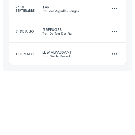
TAR
25 DE
SEPTIEMBRE
Trail des Aiguilles Rouges
Inicia sesión para ver el UTMB Index
5 REFUGES
31 DE JULIO
Trail Du Tour Des Fiz
50.9 KM
4032 M+
LE MALPASSANT
1 DE MAYO
Trail Nivolet Revard
29.6 KM
2150 M+
Inicia sesión para ver el UTMB Index
26.8 KM
1550 M+
Inicia sesión para ver el UTMB Index
Inicia sesión para ver el UTMB Index