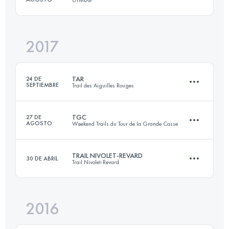
Inicia sesión para ver el UTMB Index
2017
100.1 KM
6070 M+
TAR
24 DE
SEPTIEMBRE
Trail des Aiguilles Rouges
Inicia sesión para ver el UTMB Index
TGC
27 DE
AGOSTO
Weekend Trails du Tour de la Grande Casse
51.6 KM
3860 M+
TRAIL NIVOLET-REVARD
30 DE ABRIL
Trail Nivolet-Revard
65.9 KM
4080 M+
Inicia sesión para ver el UTMB Index
2016
48.6 KM
2740 M+
Inicia sesión para ver el UTMB Index