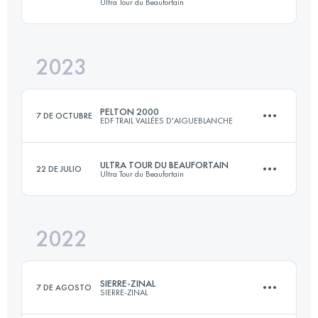
Ultra Tour du Beaufortain
121 KM
7500 M+
2023
114 KM
7200 M+
Inicia sesión para ver el UTMB Index
PELTON 2000
7 DE OCTUBRE
EDF TRAIL VALLÉES D'AIGUEBLANCHE
Inicia sesión para ver el UTMB Index
ULTRA TOUR DU BEAUFORTAIN
22 DE JULIO
Ultra Tour du Beaufortain
11.1 KM
1875 M+
2022
114 KM
7200 M+
Inicia sesión para ver el UTMB Index
SIERRE-ZINAL
7 DE AGOSTO
SIERRE-ZINAL
Inicia sesión para ver el UTMB Index