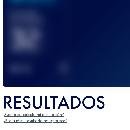
Carrera(s)
terminada(s)
32
2
TOP
10
RESULTADOS
¿Cómo se calcula mi puntuación?
¿Por qué mi resultado no aparece?