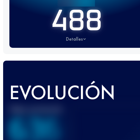
488
Detalles
EVOLUCIÓN
Mejor puntuación
636