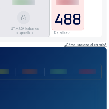
488
UTMB® Index no
disponible
Detalles
¿Cómo funciona el cálculo?