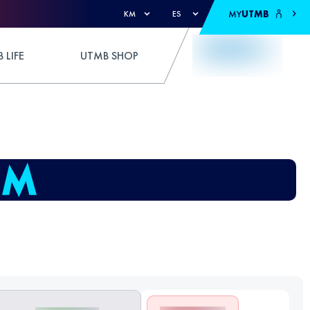
MY
UTMB
KM
ES
 LIFE
UTMB SHOP