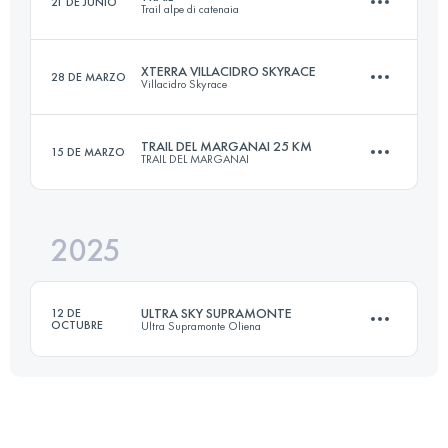
21 DE JUNIO
Trail alpe di catenaia
20 KM
950 M+
XTERRA VILLACIDRO SKYRACE
28 DE MARZO
Villacidro Skyrace
17 KM
900 M+
Inicia sesión para ver el UTMB Index
TRAIL DEL MARGANAI 25 KM
15 DE MARZO
TRAIL DEL MARGANAI
21 KM
1820 M+
Inicia sesión para ver el UTMB Index
2025
25 KM
750 M+
Inicia sesión para ver el UTMB Index
ULTRA SKY SUPRAMONTE
12 DE
OCTUBRE
Ultra Supramonte Oliena
Inicia sesión para ver el UTMB Index
50 KM
3900 M+