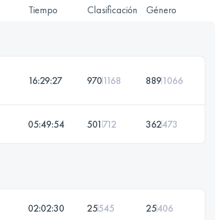
Tiempo
Clasificación
Género
16:29:27
970
1168
889
1066
05:49:54
501
712
362
473
02:02:30
25
545
25
406