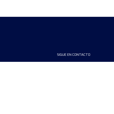
SIGUE EN CONTACTO
ios
FAQS
dores de carreras
Contáctanos
MyUTMB+