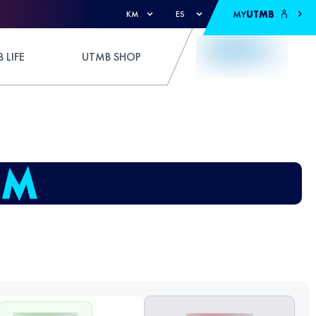
MY
UTMB
KM
ES
 LIFE
UTMB SHOP