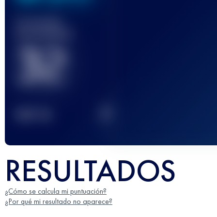
Carrera(s)
terminada(s)
32
2
TOP
10
RESULTADOS
¿Cómo se calcula mi puntuación?
¿Por qué mi resultado no aparece?