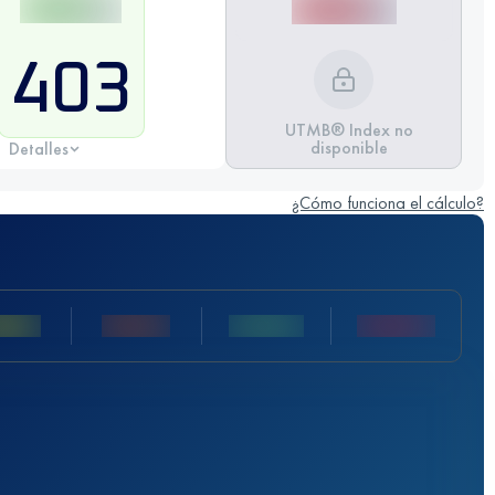
403
UTMB® Index no
disponible
Detalles
¿Cómo funciona el cálculo?