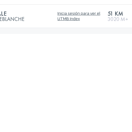
LE
51 KM
Inicia sesión para ver el
GUEBLANCHE
3020 M+
UTMB Index