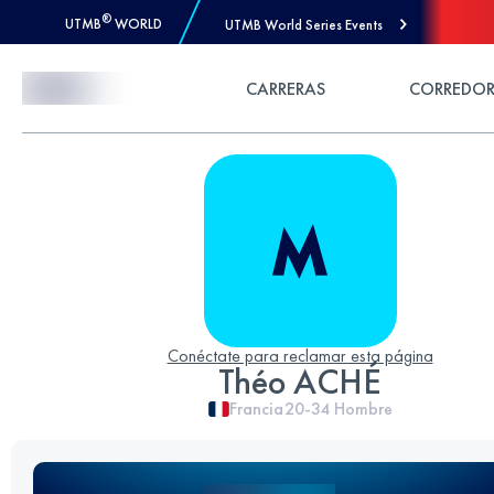
®
UTMB
WORLD
UTMB World Series Events
Skip to Content
CARRERAS
CORREDOR
Conéctate para reclamar esta página
Théo ACHÉ
Francia
20-34
Hombre