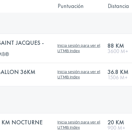
Puntuación
Distancia
SAINT JACQUES -
88 KM
Inicia sesión para ver el
3600 M+
UTMB Index
UTMB®
BALLON 36KM
36.8 KM
Inicia sesión para ver el
1506 M+
UTMB Index
20 KM NOCTURNE
20 KM
Inicia sesión para ver el
900 M+
UTMB Index