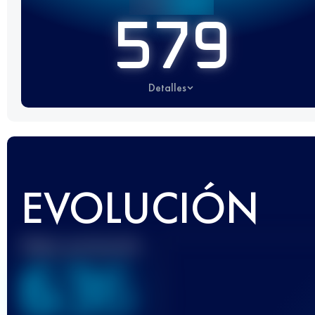
579
Detalles
EVOLUCIÓN
Mejor puntuación
636