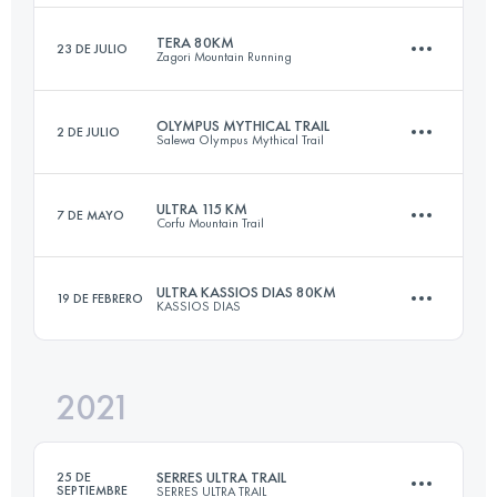
Inicia sesión para ver el UTMB Index
TERA 80KM
23 DE JULIO
Zagori Mountain Running
23.5 KM
1750 M+
OLYMPUS MYTHICAL TRAIL
2 DE JULIO
Salewa Olympus Mythical Trail
80 KM
5100 M+
Inicia sesión para ver el UTMB Index
ULTRA 115 KM
7 DE MAYO
Corfu Mountain Trail
101.2 KM
6710 M+
Inicia sesión para ver el UTMB Index
ULTRA KASSIOS DIAS 80KM
19 DE FEBRERO
KASSIOS DIAS
115 KM
5000 M+
Inicia sesión para ver el UTMB Index
2021
80 KM
4200 M+
Inicia sesión para ver el UTMB Index
SERRES ULTRA TRAIL
25 DE
SEPTIEMBRE
SERRES ULTRA TRAIL