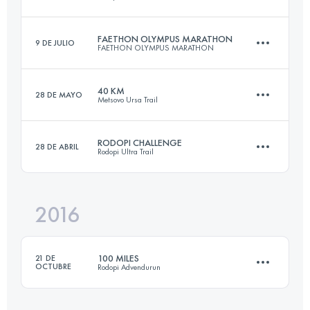
79.6 KM
3940 M+
FAETHON OLYMPUS MARATHON
9 DE JULIO
FAETHON OLYMPUS MARATHON
162.1 KM
6590 M+
Inicia sesión para ver el UTMB Index
40 KM
28 DE MAYO
Metsovo Ursa Trail
42.4 KM
3410 M+
Inicia sesión para ver el UTMB Index
RODOPI CHALLENGE
28 DE ABRIL
Rodopi Ultra Trail
39.2 KM
2670 M+
Inicia sesión para ver el UTMB Index
2016
80.6 KM
3410 M+
Inicia sesión para ver el UTMB Index
100 MILES
21 DE
OCTUBRE
Rodopi Advendurun
Inicia sesión para ver el UTMB Index