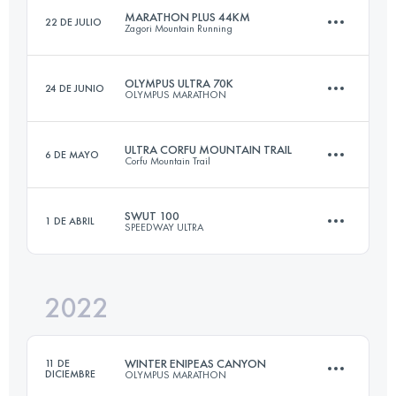
MARATHON PLUS 44KM
22 DE JULIO
Zagori Mountain Running
Inicia sesión para ver el UTMB Index
OLYMPUS ULTRA 70K
24 DE JUNIO
OLYMPUS MARATHON
44 KM
2800 M+
ULTRA CORFU MOUNTAIN TRAIL
6 DE MAYO
Corfu Mountain Trail
72.5 KM
5400 M+
Inicia sesión para ver el UTMB Index
SWUT 100
1 DE ABRIL
SPEEDWAY ULTRA
102 KM
4200 M+
Inicia sesión para ver el UTMB Index
2022
102 KM
3254 M+
Inicia sesión para ver el UTMB Index
WINTER ENIPEAS CANYON
11 DE
DICIEMBRE
OLYMPUS MARATHON