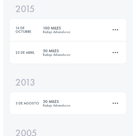
2015
164.1 KM
6610 M+
100 MILES
16 DE
OCTUBRE
Rodopi Advendurun
Inicia sesión para ver el UTMB Index
50 MILES
25 DE ABRIL
Rodopi Advendurun
164.1 KM
6610 M+
2013
81.4 KM
3380 M+
Inicia sesión para ver el UTMB Index
50 MILES
3 DE AGOSTO
Rodopi Advendurun
Inicia sesión para ver el UTMB Index
2005
82.1 KM
4760 M+