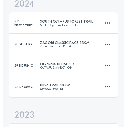
2024
72.5 KM
5400 M+
SOUTH OLYMPUS FOREST TRAIL
2 DE
NOVIEMBRE
South Olympus Forest Trail
Inicia sesión para ver el UTMB Index
ZAGORI CLASSIC RACE 33KM
21 DE JULIO
Zagori Mountain Running
54 KM
2800 M+
OLYMPUS ULTRA 70K
29 DE JUNIO
OLYMPUS MARATHON
33 KM
2100 M+
Inicia sesión para ver el UTMB Index
URSA TRAIL 40 KM
25 DE MAYO
Metsovo Ursa Trail
72.5 KM
5400 M+
Inicia sesión para ver el UTMB Index
2023
41.3 KM
2890 M+
Inicia sesión para ver el UTMB Index