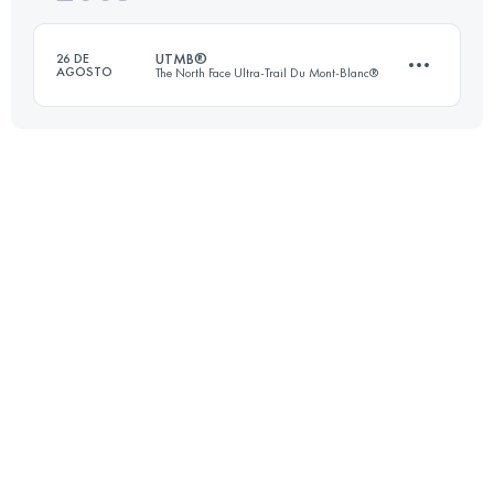
UTMB®
26 DE
AGOSTO
The North Face Ultra-Trail Du Mont-Blanc®
Inicia sesión para ver el UTMB Index
158.1 KM
8639 M+
Inicia sesión para ver el UTMB Index