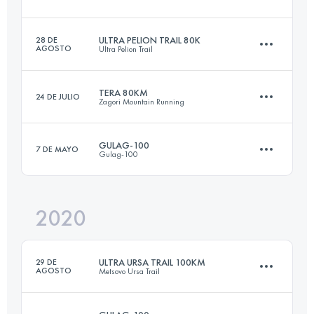
Inicia sesión para ver el UTMB Index
ULTRA PELION TRAIL 80K
28 DE
AGOSTO
Ultra Pelion Trail
86 KM
3971 M+
TERA 80KM
24 DE JULIO
Zagori Mountain Running
82.2 KM
3790 M+
Inicia sesión para ver el UTMB Index
GULAG-100
7 DE MAYO
Gulag-100
80 KM
5100 M+
Inicia sesión para ver el UTMB Index
2020
167.1 KM
14260 M+
Inicia sesión para ver el UTMB Index
ULTRA URSA TRAIL 100KM
29 DE
AGOSTO
Metsovo Ursa Trail
Inicia sesión para ver el UTMB Index