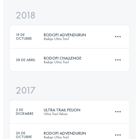
Inicia sesión para ver el UTMB Index
2018
112.3 KM
4780 M+
Inicia sesión para ver el UTMB Index
RODOPI ADVENDURUN
19 DE
OCTUBRE
Rodopi Ultra Trail
Inicia sesión para ver el UTMB Index
RODOPI CHALLENGE
28 DE ABRIL
Rodopi Ultra Trail
163 KM
6910 M+
2017
81.4 KM
3670 M+
Inicia sesión para ver el UTMB Index
ULTRA TRAIL PELION
2 DE
DICIEMBRE
Ultra Trail Pelion
Inicia sesión para ver el UTMB Index
RODOPI ADVENDURUN
20 DE
OCTUBRE
Rodopi Ultra Trail