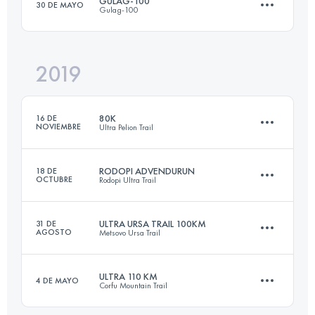
GULAG-100
30 DE MAYO
Gulag-100
103 KM
5500 M+
2019
101.8 KM
8230 M+
Inicia sesión para ver el UTMB Index
80K
16 DE
NOVIEMBRE
Ultra Pelion Trail
Inicia sesión para ver el UTMB Index
RODOPI ADVENDURUN
18 DE
OCTUBRE
Rodopi Ultra Trail
81.4 KM
4040 M+
ULTRA URSA TRAIL 100KM
31 DE
AGOSTO
Metsovo Ursa Trail
162.9 KM
6910 M+
Inicia sesión para ver el UTMB Index
ULTRA 110 KM
4 DE MAYO
Corfu Mountain Trail
100.5 KM
5670 M+