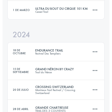
Inicia sesión para ver el UTMB Index
ULTRA DU BOUT DU CIRQUE 101 KM
1 DE MARZO
Ceven'Trail
47 KM
3000 M+
Inicia sesión para ver el UTMB Index
2024
101 KM
4500 M+
Inicia sesión para ver el UTMB Index
ENDURANCE TRAIL
18 DE
OCTUBRE
Festival Des Templiers
Inicia sesión para ver el UTMB Index
GRAND NÉRON BY CRAZY
15 DE
SEPTIEMBRE
Trail du Néron
100 KM
4271 M+
CROSSING SWITZERLAND
20 DE JULIO
Montreux Trail Festival / Crossing
Switzerland
50 KM
3500 M+
Inicia sesión para ver el UTMB Index
GRANDE CHARTREUSE
28 DE ABRIL
TRAIL DES 3 COUVENTS