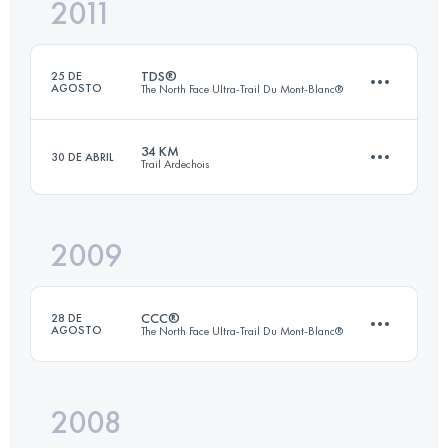
2011
26 KM
1400 M+
Inicia sesión para ver el UTMB Index
TDS®
25 DE
AGOSTO
The North Face Ultra-Trail Du Mont-Blanc®
Inicia sesión para ver el UTMB Index
34 KM
30 DE ABRIL
Trail Ardechois
120 KM
6900 M+
2009
34 KM
1450 M+
Inicia sesión para ver el UTMB Index
CCC®
28 DE
AGOSTO
The North Face Ultra-Trail Du Mont-Blanc®
Inicia sesión para ver el UTMB Index
2008
98 KM
5505 M+