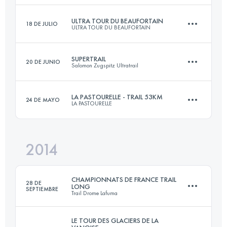
ULTRA TOUR DU BEAUFORTAIN
18 DE JULIO
ULTRA TOUR DU BEAUFORTAIN
59.3 KM
3390 M+
SUPERTRAIL
20 DE JUNIO
Salomon Zugspitz Ultratrail
105 KM
6380 M+
Inicia sesión para ver el UTMB Index
LA PASTOURELLE - TRAIL 53KM
24 DE MAYO
LA PASTOURELLE
50.5 KM
2680 M+
Inicia sesión para ver el UTMB Index
2014
51.5 KM
2320 M+
Inicia sesión para ver el UTMB Index
CHAMPIONNATS DE FRANCE TRAIL
28 DE
LONG
SEPTIEMBRE
Trail Drome Lafuma
Inicia sesión para ver el UTMB Index
LE TOUR DES GLACIERS DE LA