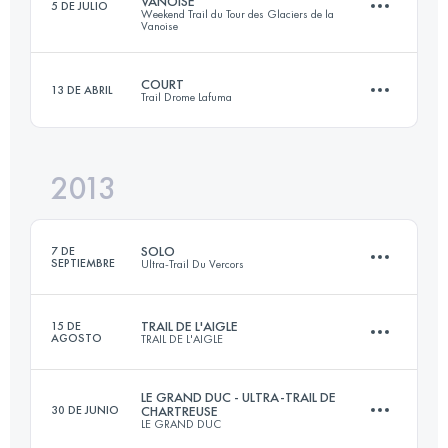
VANOISE
5 DE JULIO
Weekend Trail du Tour des Glaciers de la
61.5 KM
3102 M+
Vanoise
COURT
13 DE ABRIL
Trail Drome Lafuma
70 KM
3950 M+
Inicia sesión para ver el UTMB Index
2013
23.5 KM
1180 M+
Inicia sesión para ver el UTMB Index
SOLO
7 DE
SEPTIEMBRE
Ultra-Trail Du Vercors
Inicia sesión para ver el UTMB Index
TRAIL DE L'AIGLE
15 DE
AGOSTO
TRAIL DE L'AIGLE
86 KM
4500 M+
LE GRAND DUC - ULTRA-TRAIL DE
30 DE JUNIO
CHARTREUSE
LE GRAND DUC
26 KM
1250 M+