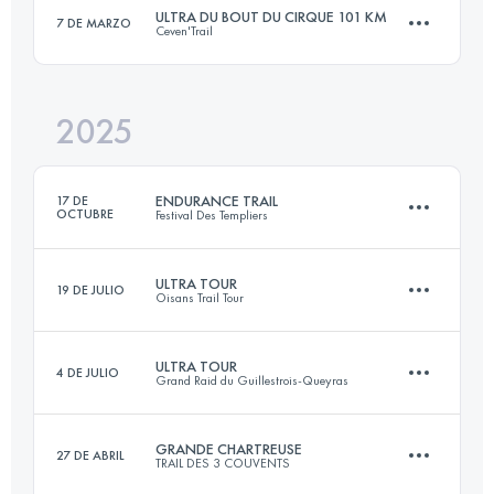
ULTRA DU BOUT DU CIRQUE 101 KM
7 DE MARZO
Ceven'Trail
70 KM
5000 M+
2025
101 KM
4900 M+
Inicia sesión para ver el UTMB Index
ENDURANCE TRAIL
17 DE
OCTUBRE
Festival Des Templiers
Inicia sesión para ver el UTMB Index
ULTRA TOUR
19 DE JULIO
Oisans Trail Tour
100 KM
4271 M+
ULTRA TOUR
4 DE JULIO
Grand Raid du Guillestrois-Queyras
87 KM
4650 M+
Inicia sesión para ver el UTMB Index
GRANDE CHARTREUSE
27 DE ABRIL
TRAIL DES 3 COUVENTS
170 KM
11000 M+