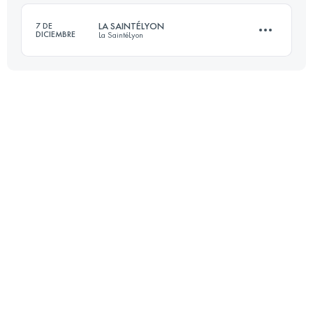
LA SAINTÉLYON
7 DE
DICIEMBRE
La SaintéLyon
Inicia sesión para ver el UTMB Index
70 KM
1500 M+
Inicia sesión para ver el UTMB Index