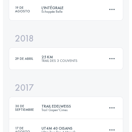
L'INTÉGRALE
19 DE
AGOSTO
Échappée Belle
105.2 KM
4550 M+
Inicia sesión para ver el UTMB Index
2018
148.1 KM
10570 M+
Inicia sesión para ver el UTMB Index
25 KM
29 DE ABRIL
TRAIL DES 3 COUVENTS
Inicia sesión para ver el UTMB Index
2017
25.6 KM
1800 M+
TRAIL EDELWEISS
30 DE
SEPTIEMBRE
Trail Gapen'Cimes
Inicia sesión para ver el UTMB Index
UT4M 40 OISANS
17 DE
AGOSTO
Ultra Tour Des 4 Massifs