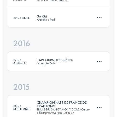
55.4 KM
2730 M+
36 KM
29 DE ABRIL
Ardéchois Trail
47.8 KM
3410 M+
Inicia sesión para ver el UTMB Index
2016
35.9 KM
1520 M+
Inicia sesión para ver el UTMB Index
PARCOURS DES CRÊTES
27 DE
AGOSTO
Échappée Belle
Inicia sesión para ver el UTMB Index
2015
46.4 KM
2830 M+
CHAMPIONNATS DE FRANCE DE
26 DE
TRAIL LONG
SEPTIEMBRE
TRAILS DU SANCY MONT-DORE/Caisse
d'Epargne Auvergne-Limousin
Inicia sesión para ver el UTMB Index