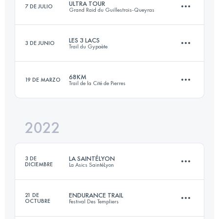
ULTRA TOUR
7 DE JULIO
Grand Raid du Guillestrois-Queyras
145 KM
9176 M+
Inicia sesión para ver el UTMB Index
LES 3 LACS
3 DE JUNIO
Trail du Gypaète
164 KM
11200 M+
Inicia sesión para ver el UTMB Index
68KM
19 DE MARZO
Trail de la Cité de Pierres
76.6 KM
4950 M+
Inicia sesión para ver el UTMB Index
2022
68 KM
2700 M+
Inicia sesión para ver el UTMB Index
LA SAINTÉLYON
3 DE
DICIEMBRE
La Asics SaintéLyon
Inicia sesión para ver el UTMB Index
ENDURANCE TRAIL
21 DE
OCTUBRE
Festival Des Templiers
78 KM
2200 M+