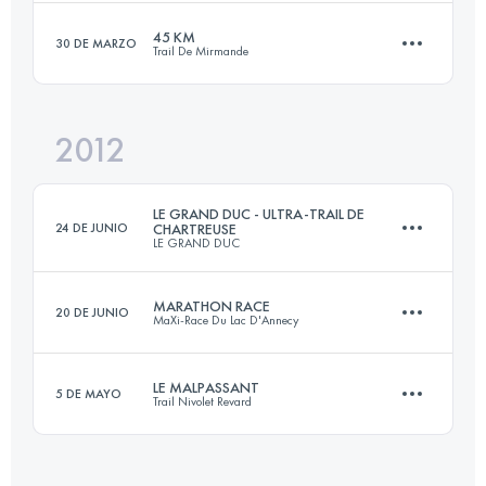
Inicia sesión para ver el UTMB Index
45 KM
30 DE MARZO
Trail De Mirmande
80 KM
4900 M+
Inicia sesión para ver el UTMB Index
2012
43 KM
1800 M+
Inicia sesión para ver el UTMB Index
LE GRAND DUC - ULTRA-TRAIL DE
24 DE JUNIO
CHARTREUSE
LE GRAND DUC
Inicia sesión para ver el UTMB Index
MARATHON RACE
20 DE JUNIO
MaXi-Race Du Lac D'Annecy
86 KM
4850 M+
LE MALPASSANT
5 DE MAYO
Trail Nivolet Revard
41.1 KM
2860 M+
Inicia sesión para ver el UTMB Index