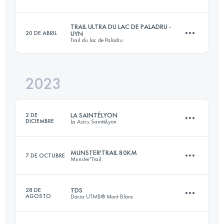
396 KM
25260 M+
Inicia sesión para ver el UTMB Index
TRAIL ULTRA DU LAC DE PALADRU -
20 DE ABRIL
UYN
Trail du lac de Paladru
38 KM
2300 M+
Inicia sesión para ver el UTMB Index
2023
82.3 KM
3110 M+
Inicia sesión para ver el UTMB Index
LA SAINTÉLYON
2 DE
DICIEMBRE
La Asics SaintéLyon
Inicia sesión para ver el UTMB Index
MUNSTER'TRAIL 80KM
7 DE OCTUBRE
Munster'Trail
78 KM
2201 M+
TDS
28 DE
AGOSTO
Dacia UTMB® Mont Blanc
80 KM
4500 M+
Inicia sesión para ver el UTMB Index