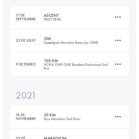
Inicia sesión para ver el UTMB Index
ASCENT
17 DE
SEPTIEMBRE
PIKES PEAK
Inicia sesión para ver el UTMB Index
50K
23 DE JULIO
Speedgoat Mountain Races by UTMB
21 KM
2360 M+
100 KM
9 DE ENERO
HOKA ONE ONE Bandera Endurance Trail
Run
52.5 KM
3290 M+
Inicia sesión para ver el UTMB Index
2021
99.5 KM
1720 M+
Inicia sesión para ver el UTMB Index
50 KM
14 DE
NOVIEMBRE
Pass Mountain Trail Runs
Inicia sesión para ver el UTMB Index
MARATHON
22 DE