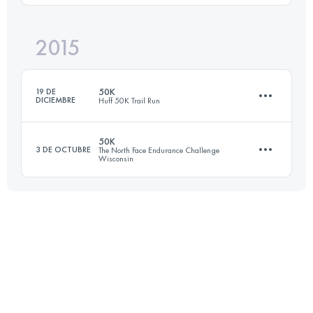
Inicia sesión para ver el UTMB Index
2015
45 KM
1500 M+
Inicia sesión para ver el UTMB Index
50K
19 DE
DICIEMBRE
Huff 50K Trail Run
Inicia sesión para ver el UTMB Index
50K
3 DE OCTUBRE
The North Face Endurance Challenge
Wisconsin
50 KM
900 M+
49.7 KM
650 M+
Inicia sesión para ver el UTMB Index
Inicia sesión para ver el UTMB Index