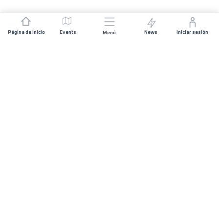
Página de inicio
Events
News
Iniciar sesión
Menú
ÚNETE
Patrocinios
Organizadores de carreras