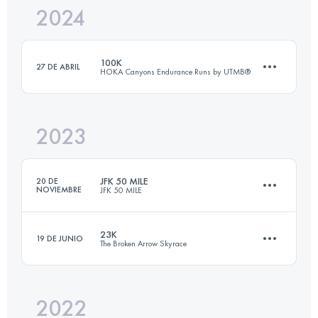
2024
50 KM
3450 M+
100K
27 DE ABRIL
HOKA Canyons Endurance Runs by UTMB®
Inicia sesión para ver el UTMB Index
2023
100 KM
4064 M+
JFK 50 MILE
20 DE
NOVIEMBRE
JFK 50 MILE
Inicia sesión para ver el UTMB Index
23K
19 DE JUNIO
The Broken Arrow Skyrace
81.8 KM
1350 M+
2022
21.7 KM
1440 M+