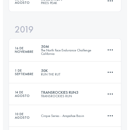
AGOSTO
PIKES PEAK
49.6 KM
820 M+
2019
42 KM
2376 M+
Inicia sesión para ver el UTMB Index
50M
16 DE
The North Face Endurance Challenge
NOVIEMBRE
California
Inicia sesión para ver el UTMB Index
50K
1 DE
SEPTIEMBRE
RUN THE RUT
82.3 KM
2810 M+
TRANSROCKIES RUN3
14 DE
AGOSTO
TRANSROCKIES RUN
50.5 KM
3200 M+
Inicia sesión para ver el UTMB Index
10 DE
Cirque Series - Arapahoe Basin
AGOSTO
3 Etapas