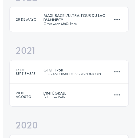
Inicia sesión para ver el UTMB Index
MAXI-RACE L'ULTRA TOUR DU LAC
28 DE MAYO
D'ANNECY
Greenweez MaXi-Race
Inicia sesión para ver el UTMB Index
2021
86.6 KM
5391 M+
GTSP 175K
17 DE
SEPTIEMBRE
LE GRAND TRAIL DE SERRE-PONCON
Inicia sesión para ver el UTMB Index
L'INTÉGRALE
20 DE
AGOSTO
Échappée Belle
Equipo
173.5 KM
10221 M+
2020
148.5 KM
11225 M+