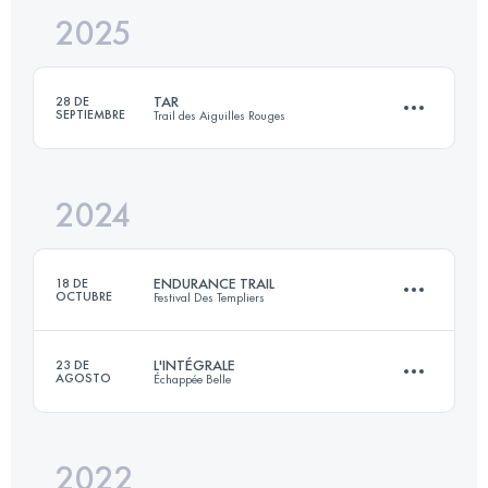
2025
70 KM
5000 M+
TAR
28 DE
SEPTIEMBRE
Trail des Aiguilles Rouges
Inicia sesión para ver el UTMB Index
2024
52 KM
3700 M+
ENDURANCE TRAIL
18 DE
OCTUBRE
Festival Des Templiers
Inicia sesión para ver el UTMB Index
L'INTÉGRALE
23 DE
AGOSTO
Échappée Belle
100 KM
4271 M+
2022
152 KM
11390 M+