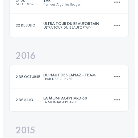
TAR
24 DE
SEPTIEMBRE
Trail des Aiguilles Rouges
Inicia sesión para ver el UTMB Index
ULTRA TOUR DU BEAUFORTAIN
22 DE JULIO
ULTRA TOUR DU BEAUFORTAIN
51.6 KM
3860 M+
2016
105 KM
6400 M+
Inicia sesión para ver el UTMB Index
DU HAUT DES LAPIAZ - TEAM
2 DE OCTUBRE
TRAIL DES GLIERES
Inicia sesión para ver el UTMB Index
LA MONTAGN'HARD 60
2 DE JULIO
LA MONTAGN'HARD
Equipo
65 KM
4500 M+
2015
60.7 KM
5075 M+