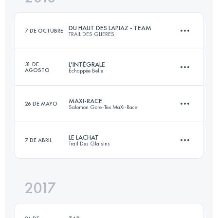
Inicia sesión para ver el UTMB Index
DU HAUT DES LAPIAZ - TEAM
7 DE OCTUBRE
TRAIL DES GLIERES
Inicia sesión para ver el UTMB Index
L'INTÉGRALE
31 DE
AGOSTO
Échappée Belle
Equipo
61 KM
3600 M+
MAXI-RACE
26 DE MAYO
Salomon Gore-Tex MaXi-Race
138.8 KM
10120 M+
LE LACHAT
7 DE ABRIL
Inicia sesión para ver el UTMB Index
Trail Des Glaisins
84.9 KM
5280 M+
Inicia sesión para ver el UTMB Index
2017
33 KM
1882 M+
Inicia sesión para ver el UTMB Index