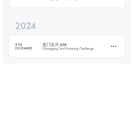
61.4 KM
3423 M+
2024
41 KM
2000 M+
Inicia sesión para ver el UTMB Index
龙门浩月 60K
8 DE
DICIEMBRE
Chongqing Trail Running Challenge
Inicia sesión para ver el UTMB Index
60.3 KM
3719 M+
Inicia sesión para ver el UTMB Index