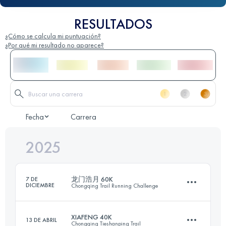
RESULTADOS
¿Cómo se calcula mi puntuación?
¿Por qué mi resultado no aparece?
Fecha
Carrera
2025
龙门浩月 60K
7 DE
DICIEMBRE
Chongqing Trail Running Challenge
XIAFENG 40K
13 DE ABRIL
Chongqing Tieshanping Trail