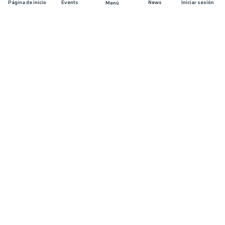
Página de inicio
Events
News
Iniciar sesión
Menú
ÚNETE
Patrocinios
Organizadores de carreras