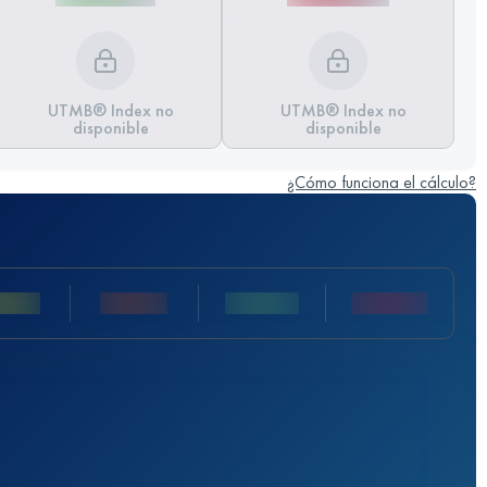
UTMB® Index no
UTMB® Index no
disponible
disponible
¿Cómo funciona el cálculo?