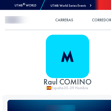
®
UTMB
WORLD
UTMB World Series Events
Skip to Content
CARRERAS
CORREDOR
Raul COMINO
España
35-39
Hombre