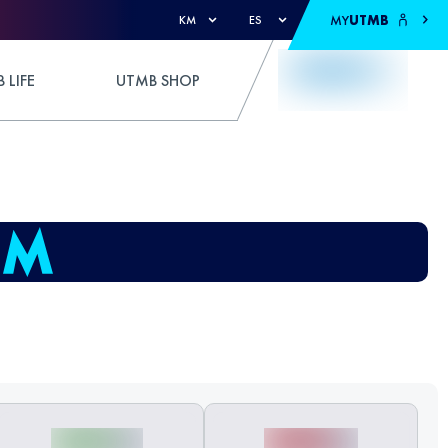
MY
UTMB
KM
ES
 LIFE
UTMB SHOP