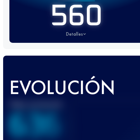
560
Detalles
EVOLUCIÓN
Mejor puntuación
636