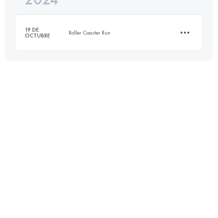
19 DE
Roller Coaster Run
OCTUBRE
Inicia sesión para ver el UTMB Index
12.4 KM
570 M+
Inicia sesión para ver el UTMB Index