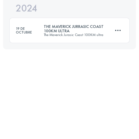
2024
80 KM
1660 M+
THE MAVERICK JURRASIC COAST
19 DE
100KM ULTRA
OCTUBRE
The Maverick Jurasic Coast 100KM ultra
Inicia sesión para ver el UTMB Index
101 KM
2552 M+
Inicia sesión para ver el UTMB Index