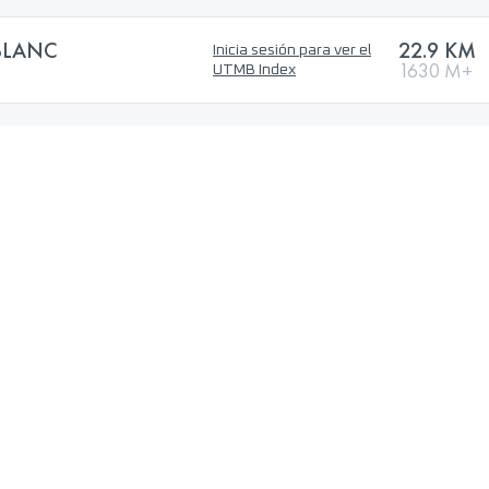
BLANC
22.9 KM
Inicia sesión para ver el
1630 M+
UTMB Index