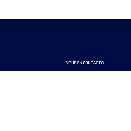
SIGUE EN CONTACTO
ios
FAQS
dores de carreras
Contáctanos
MyUTMB+