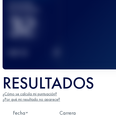
Carrera(s)
terminada(s)
32
2
TOP
10
RESULTADOS
¿Cómo se calcula mi puntuación?
¿Por qué mi resultado no aparece?
Fecha
Carrera