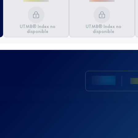
UTMB® Index no
UTMB® Index no
disponible
disponible