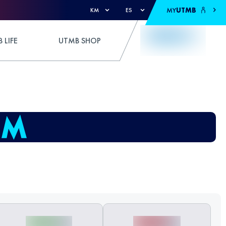
MY
UTMB
KM
ES
 LIFE
UTMB SHOP