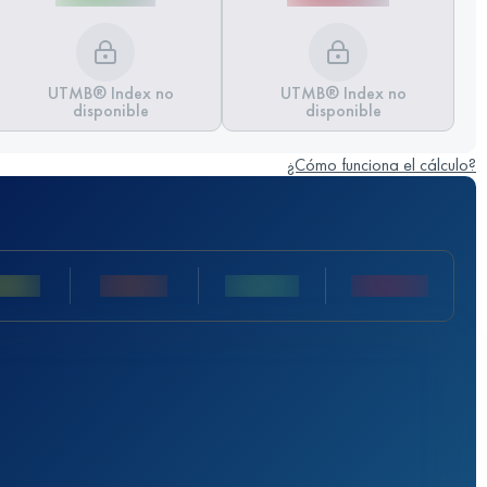
UTMB® Index no
UTMB® Index no
disponible
disponible
¿Cómo funciona el cálculo?