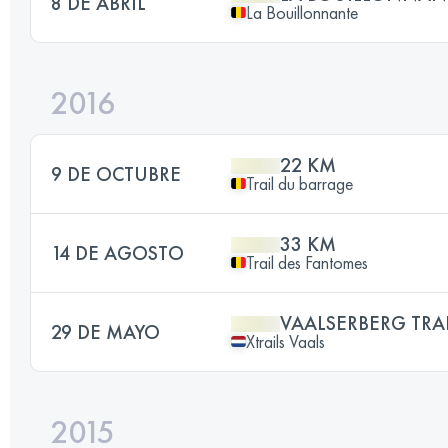
8 DE ABRIL
La Bouillonnante
2016
22 KM
9 DE OCTUBRE
Trail du barrage
33 KM
14 DE AGOSTO
Trail des Fantomes
VAALSERBERG TRAI
29 DE MAYO
Xtrails Vaals
2015