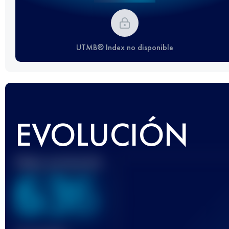
UTMB® Index no disponible
EVOLUCIÓN
Mejor puntuación
636