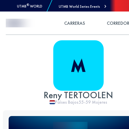
®
UTMB
WORLD
UTMB World Series Events
Skip to Content
CARRERAS
CORREDOR
Reny TERTOOLEN
Países Bajos
55-59
Mujeres