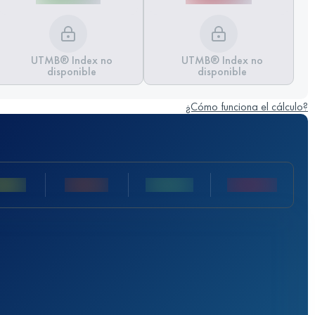
UTMB® Index no
UTMB® Index no
disponible
disponible
¿Cómo funciona el cálculo?