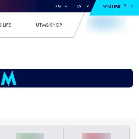
MY
UTMB
KM
ES
 LIFE
UTMB SHOP