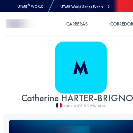
®
UTMB
WORLD
UTMB World Series Events
Skip to Content
CARRERAS
CORREDOR
Catherine HARTER-BRIGN
Francia
60-64
Mujeres