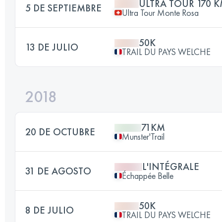
ULTRA TOUR 170 K
5 DE SEPTIEMBRE
Ultra Tour Monte Rosa
50K
13 DE JULIO
TRAIL DU PAYS WELCHE
2018
71KM
20 DE OCTUBRE
Munster'Trail
L'INTÉGRALE
31 DE AGOSTO
Échappée Belle
50K
8 DE JULIO
TRAIL DU PAYS WELCHE