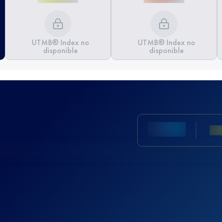
UTMB® Index no
UTMB® Index no
disponible
disponible