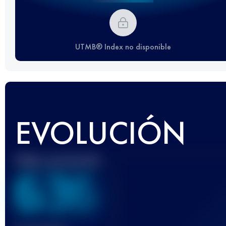
UTMB® Index no disponible
EVOLUCIÓN
Mejor puntuación
636