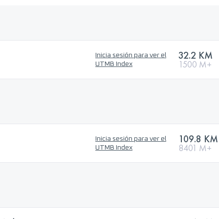
32.2 KM
Inicia sesión para ver el
1500 M+
UTMB Index
109.8 KM
Inicia sesión para ver el
8401 M+
UTMB Index