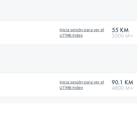
55 KM
Inicia sesión para ver el
3000 M+
UTMB Index
90.1 KM
Inicia sesión para ver el
4800 M+
UTMB Index