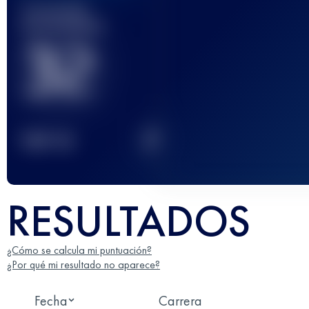
Carrera(s)
terminada(s)
32
2
TOP
10
RESULTADOS
¿Cómo se calcula mi puntuación?
¿Por qué mi resultado no aparece?
Fecha
Carrera