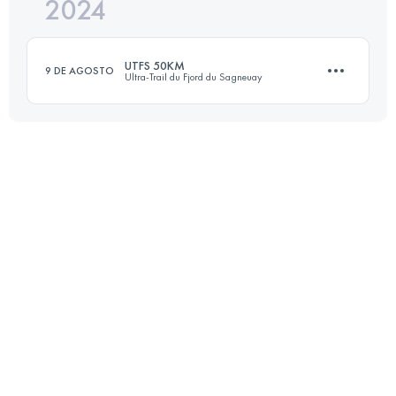
2024
78.1 KM
2146 M+
UTFS 50KM
9 DE AGOSTO
Ultra-Trail du Fjord du Sagneuay
Inicia sesión para ver el UTMB Index
50 KM
2030 M+
Inicia sesión para ver el UTMB Index