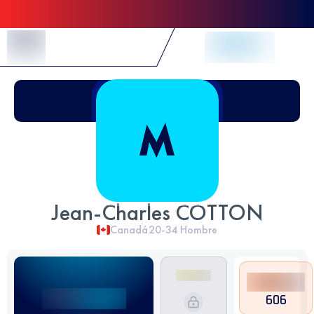
Skip to Content
Jean-Charles COTTON
Canadá
20-34
Hombre
606