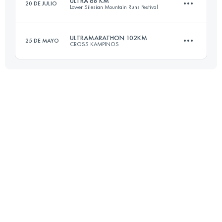
ULTRA 68 KM
20 DE JULIO
Lower Silesian Mountain Runs Festival
47 KM
1500 M+
Inicia sesión para ver el UTMB Index
ULTRAMARATHON 102KM
25 DE MAYO
CROSS KAMPINOS
68 KM
2915 M+
Inicia sesión para ver el UTMB Index
102 KM
350 M+
Inicia sesión para ver el UTMB Index
Inicia sesión para ver el UTMB Index