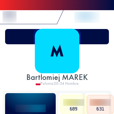
Skip to Content
Bartlomiej MAREK
Polonia
20-34
Hombre
689
631