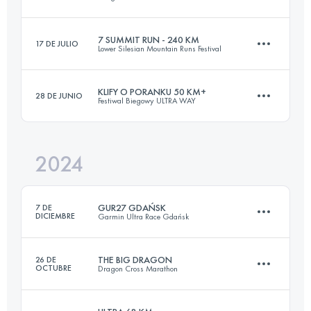
12 KM
250 M+
7 SUMMIT RUN - 240 KM
17 DE JULIO
Lower Silesian Mountain Runs Festival
30 KM
1000 M+
Inicia sesión para ver el UTMB Index
KLIFY O PORANKU 50 KM+
28 DE JUNIO
Festiwal Biegowy ULTRA WAY
240 KM
7670 M+
Inicia sesión para ver el UTMB Index
2024
50.9 KM
2165 M+
Inicia sesión para ver el UTMB Index
GUR27 GDAŃSK
7 DE
DICIEMBRE
Garmin Ultra Race Gdańsk
Inicia sesión para ver el UTMB Index
THE BIG DRAGON
26 DE
OCTUBRE
Dragon Cross Marathon
27 KM
500 M+