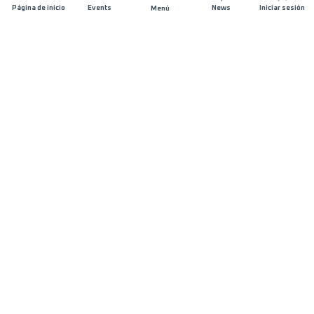
Página de inicio
Events
News
Iniciar sesión
Menú
ÚNETE
Patrocinios
Organizadores de carreras
SIGUE EN CONTACTO
FAQS