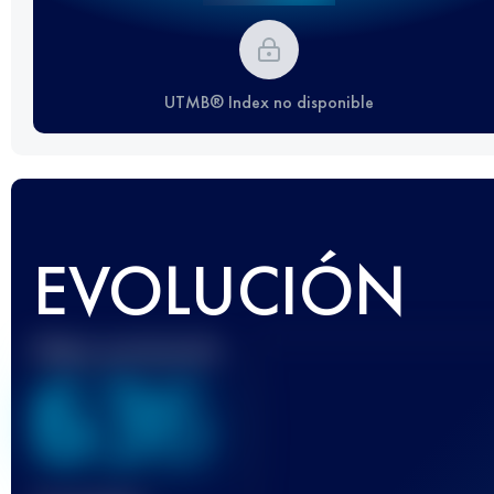
UTMB® Index no disponible
EVOLUCIÓN
Mejor puntuación
636