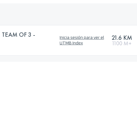
 TEAM OF 3 -
21.6 KM
Inicia sesión para ver el
1100 M+
UTMB Index