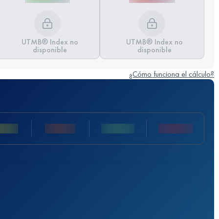
UTMB® Index no
UTMB® Index no
disponible
disponible
¿Cómo funciona el cálculo?