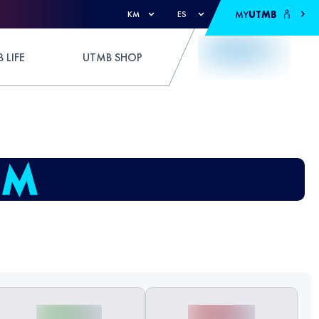
MY
UTMB
KM
ES
 LIFE
UTMB SHOP