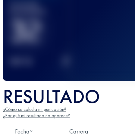
Carrera(s)
terminada(s)
32
2
TOP
10
RESULTADO
¿Cómo se calcula mi puntuación?
¿Por qué mi resultado no aparece?
Fecha
Carrera