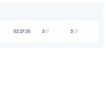
02:27:50
5
17
5
13