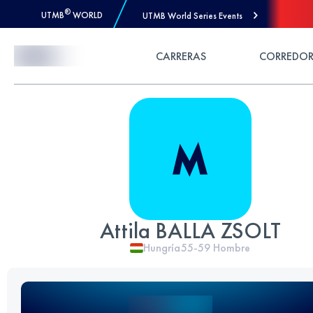
®
UTMB
WORLD
UTMB World Series Events
Skip to Content
CARRERAS
CORREDOR
Attila BALLA ZSOLT
Hungría
55-59
Hombre