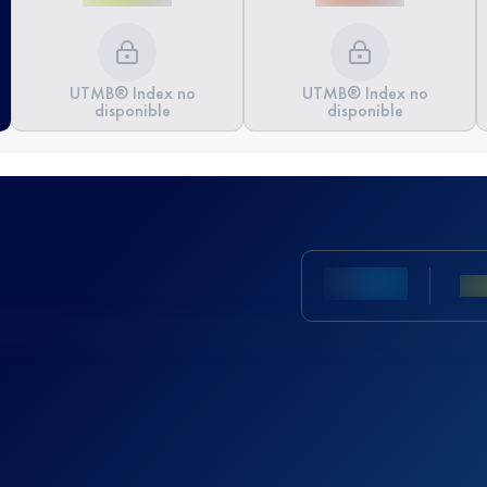
UTMB® Index no
UTMB® Index no
disponible
disponible