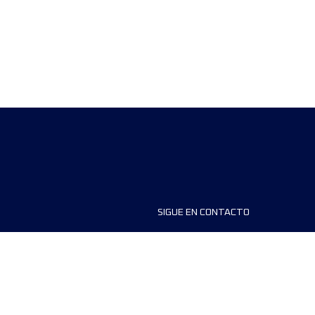
SIGUE EN CONTACTO
ios
FAQS
dores de carreras
Contáctanos
MyUTMB+