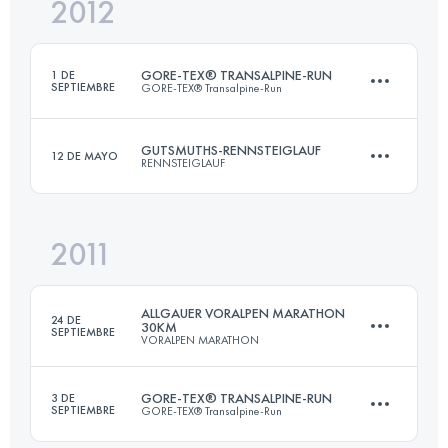
2012
72.7 KM
1490 M+
GORE-TEX® TRANSALPINE-RUN
1 DE
SEPTIEMBRE
GORE-TEX® Transalpine-Run
Inicia sesión para ver el UTMB Index
GUTSMUTHS-RENNSTEIGLAUF
12 DE MAYO
RENNSTEIGLAUF
Equipo
·
1 Etapas
320 KM
15000 M+
2011
72.7 KM
1490 M+
ALLGAUER VORALPEN MARATHON
Inicia sesión para ver el UTMB Index
24 DE
30KM
SEPTIEMBRE
VORALPEN MARATHON
Inicia sesión para ver el UTMB Index
GORE-TEX® TRANSALPINE-RUN
3 DE
SEPTIEMBRE
GORE-TEX® Transalpine-Run
30.8 KM
780 M+