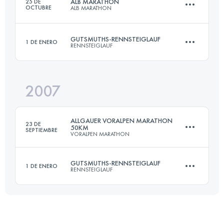
ALB MARATHON
25 DE
OCTUBRE
ALB MARATHON
Inicia sesión para ver el UTMB Index
GUTSMUTHS-RENNSTEIGLAUF
1 DE ENERO
RENNSTEIGLAUF
50 KM
1100 M+
2007
72.7 KM
1490 M+
Inicia sesión para ver el UTMB Index
ALLGAUER VORALPEN MARATHON
23 DE
50KM
SEPTIEMBRE
VORALPEN MARATHON
Inicia sesión para ver el UTMB Index
GUTSMUTHS-RENNSTEIGLAUF
1 DE ENERO
RENNSTEIGLAUF
45 KM
1450 M+
72.7 KM
1490 M+