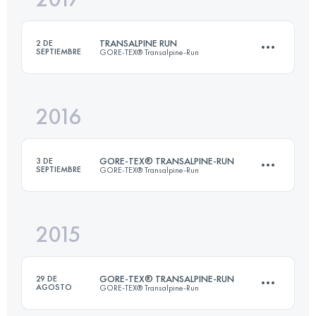
96.4 KM
5440 M+
TRANSALPINE RUN
2 DE
SEPTIEMBRE
GORE-TEX® Transalpine-Run
Inicia sesión para ver el UTMB Index
2016
Equipo
247 KM
14860 M+
GORE-TEX® TRANSALPINE-RUN
3 DE
SEPTIEMBRE
GORE-TEX® Transalpine-Run
Inicia sesión para ver el UTMB Index
2015
Equipo
·
7 Etapas
250.2 KM
16351 M+
GORE-TEX® TRANSALPINE-RUN
29 DE
AGOSTO
GORE-TEX® Transalpine-Run