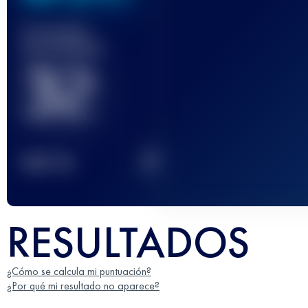
Carrera(s)
terminada(s)
32
2
TOP
10
RESULTADOS
¿Cómo se calcula mi puntuación?
¿Por qué mi resultado no aparece?