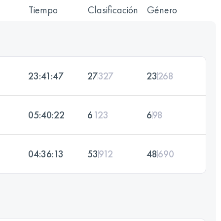
Tiempo
Clasificación
Género
23:41:47
27
327
23
268
05:40:22
6
123
6
98
04:36:13
53
912
48
690