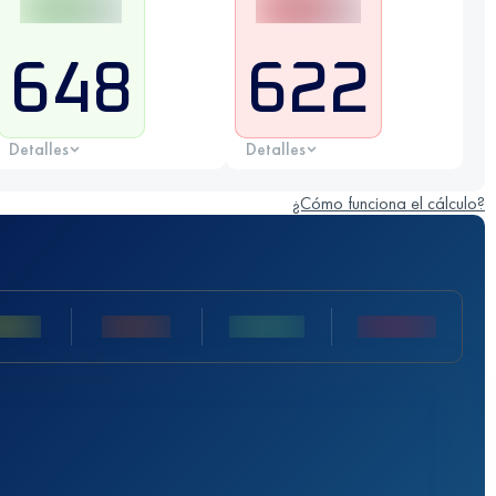
648
622
Detalles
Detalles
¿Cómo funciona el cálculo?