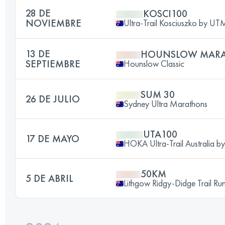
28 DE
KOSCI100
NOVIEMBRE
Ultra-Trail Kosciuszko by U
13 DE
HOUNSLOW MAR
SEPTIEMBRE
Hounslow Classic
SUM 30
26 DE JULIO
Sydney Ultra Marathons
UTA100
17 DE MAYO
HOKA Ultra-Trail Australia 
50KM
5 DE ABRIL
Lithgow Ridgy-Didge Trail Run