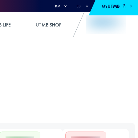
MY
UTMB
KM
ES
 LIFE
UTMB SHOP