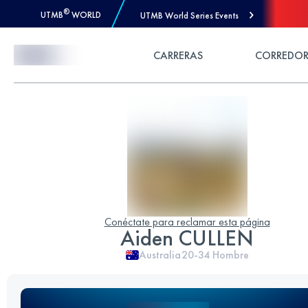
®
UTMB
WORLD
UTMB World Series Events
Skip to Content
CARRERAS
CORREDOR
Conéctate para reclamar esta página
Aiden CULLEN
Australia
20-34
Hombre