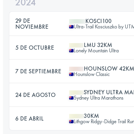
2024
29 DE
KOSCI100
NOVIEMBRE
Ultra-Trail Kosciuszko by U
LMU 32KM
5 DE OCTUBRE
Lonely Mountain Ultra
HOUNSLOW 42KM
7 DE SEPTIEMBRE
Hounslow Classic
SYDNEY ULTRA MA
24 DE AGOSTO
Sydney Ultra Marathons
30KM
6 DE ABRIL
Lithgow Ridgy-Didge Trail Run