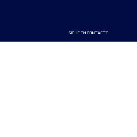
SIGUE EN CONTACTO
ios
FAQS
dores de carreras
Contáctanos
MyUTMB+
Política de privacidad
Preferencias de cookies