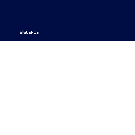
SÍGUENOS
©2024 UTMB® all rights reserved. Ultra-