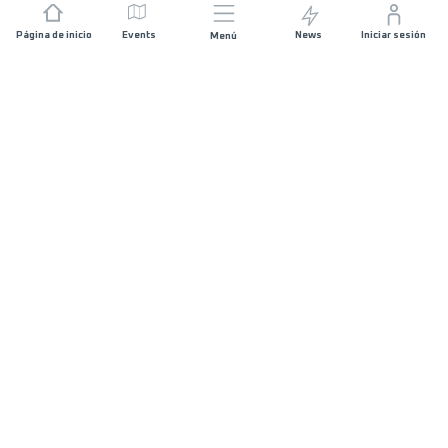
Página de inicio
Events
News
Iniciar sesión
Menú
ÚNETE
Patrocinios
Organizadores de carreras