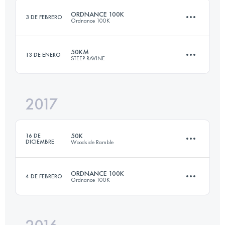
ORDNANCE 100K
3 DE FEBRERO
Ordnance 100K
Inicia sesión para ver el UTMB Index
50KM
13 DE ENERO
STEEP RAVINE
98.2 KM
2080 M+
2017
49.6 KM
2240 M+
Inicia sesión para ver el UTMB Index
50K
16 DE
DICIEMBRE
Woodside Ramble
Inicia sesión para ver el UTMB Index
ORDNANCE 100K
4 DE FEBRERO
Ordnance 100K
50.2 KM
1640 M+