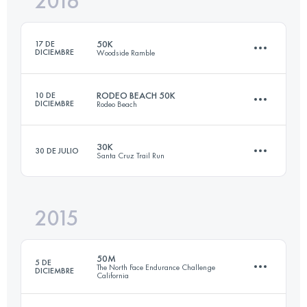
2016
98.3 KM
2200 M+
Inicia sesión para ver el UTMB Index
50K
17 DE
DICIEMBRE
Woodside Ramble
Inicia sesión para ver el UTMB Index
RODEO BEACH 50K
10 DE
DICIEMBRE
Rodeo Beach
50.2 KM
1450 M+
30K
30 DE JULIO
Santa Cruz Trail Run
50 KM
1300 M+
Inicia sesión para ver el UTMB Index
2015
29.5 KM
930 M+
Inicia sesión para ver el UTMB Index
50M
5 DE
The North Face Endurance Challenge
DICIEMBRE
California
Inicia sesión para ver el UTMB Index