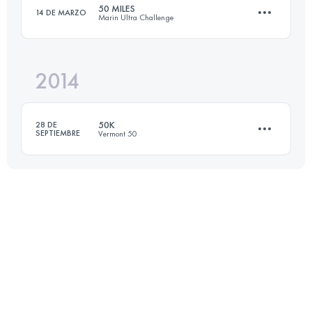
50 MILES
14 DE MARZO
Marin Ultra Challenge
84.2 KM
3640 M+
2014
82 KM
2100 M+
Inicia sesión para ver el UTMB Index
50K
28 DE
SEPTIEMBRE
Vermont 50
Inicia sesión para ver el UTMB Index
50 KM
1700 M+
Inicia sesión para ver el UTMB Index