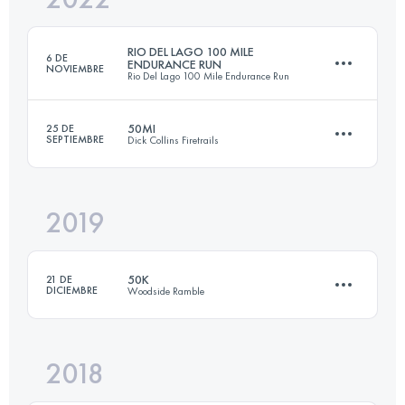
RIO DEL LAGO 100 MILE
6 DE
ENDURANCE RUN
NOVIEMBRE
Rio Del Lago 100 Mile Endurance Run
Inicia sesión para ver el UTMB Index
50MI
25 DE
SEPTIEMBRE
Dick Collins Firetrails
160 KM
4267 M+
2019
83.9 KM
2600 M+
Inicia sesión para ver el UTMB Index
50K
21 DE
DICIEMBRE
Woodside Ramble
Inicia sesión para ver el UTMB Index
2018
49.9 KM
1770 M+