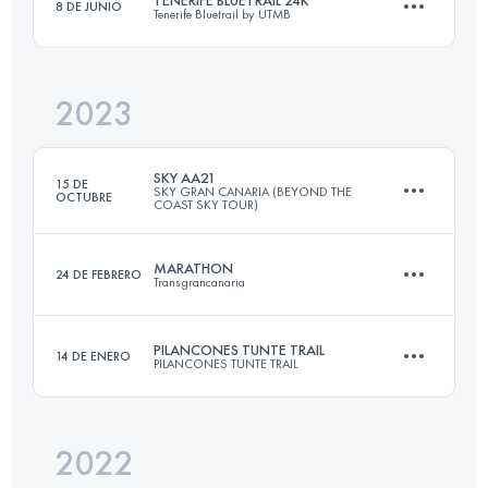
TENERIFE BLUETRAIL 24K
8 DE JUNIO
Tenerife Bluetrail by UTMB
20.5 KM
740 M+
2023
24 KM
1300 M+
Inicia sesión para ver el UTMB Index
SKY AA21
15 DE
SKY GRAN CANARIA (BEYOND THE
OCTUBRE
COAST SKY TOUR)
Inicia sesión para ver el UTMB Index
MARATHON
24 DE FEBRERO
Transgrancanaria
20.5 KM
740 M+
PILANCONES TUNTE TRAIL
14 DE ENERO
PILANCONES TUNTE TRAIL
46 KM
1600 M+
Inicia sesión para ver el UTMB Index
2022
34 KM
1908 M+