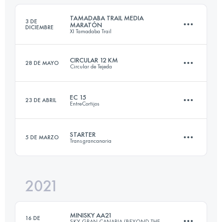
Inicia sesión para ver el UTMB Index
TAMADABA TRAIL MEDIA
3 DE
MARATÓN
DICIEMBRE
XI Tamadaba Trail
Inicia sesión para ver el UTMB Index
CIRCULAR 12 KM
28 DE MAYO
Circular de Tejeda
21 KM
1250 M+
EC 15
23 DE ABRIL
EntreCortijos
12.8 KM
850 M+
Inicia sesión para ver el UTMB Index
STARTER
5 DE MARZO
Transgrancanaria
14 KM
700 M+
Inicia sesión para ver el UTMB Index
2021
26 KM
520 M+
Inicia sesión para ver el UTMB Index
MINISKY AA21
16 DE
SKY GRAN CANARIA (BEYOND THE