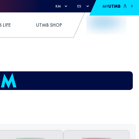
MY
UTMB
KM
ES
 LIFE
UTMB SHOP