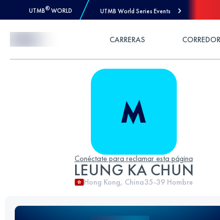
®
UTMB
WORLD
UTMB World Series Events
Skip to Content
CARRERAS
CORREDOR
Conéctate para reclamar esta página
LEUNG KA CHUN
Hong Kong, China
35-39
Hombre