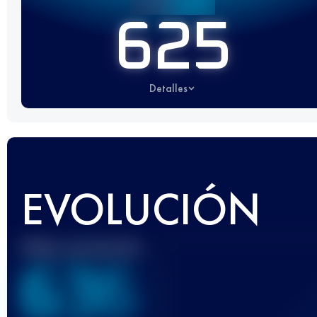
625
Detalles
EVOLUCIÓN
Mejor puntuación
636