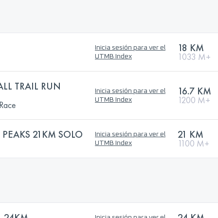
18 KM
Inicia sesión para ver el
1033 M+
UTMB Index
LL TRAIL RUN
16.7 KM
Inicia sesión para ver el
1200 M+
UTMB Index
 Race
 PEAKS 21KM SOLO
21 KM
Inicia sesión para ver el
1100 M+
UTMB Index
- 24KM
24 KM
Inicia sesión para ver el