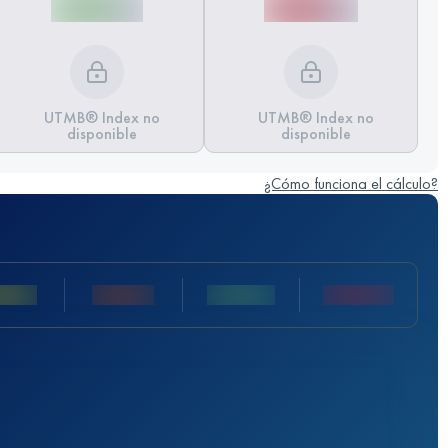
UTMB® Index no
UTMB® Index no
disponible
disponible
¿Cómo funciona el cálculo?