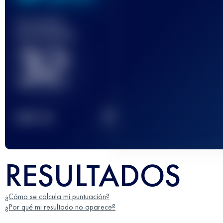
Carrera(s)
terminada(s)
32
2
TOP
10
RESULTADOS
¿Cómo se calcula mi puntuación?
¿Por qué mi resultado no aparece?