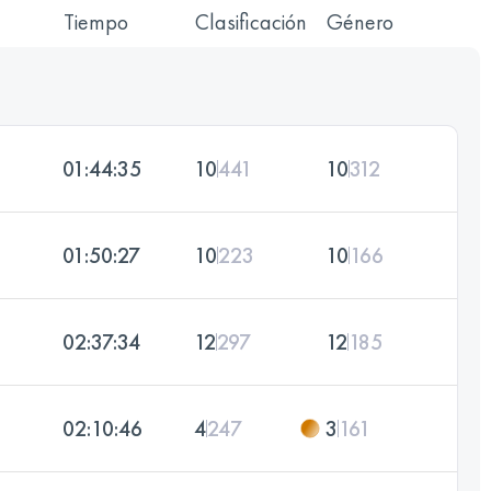
Tiempo
Clasificación
Género
01:44:35
10
441
10
312
01:50:27
10
223
10
166
02:37:34
12
297
12
185
02:10:46
4
247
3
161