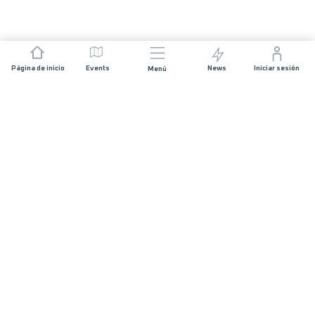
Página de inicio
Events
News
Iniciar sesión
Menú
ÚNETE
Patrocinios