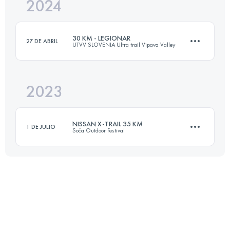
2024
17 KM
614 M+
30 KM - LEGIONAR
27 DE ABRIL
UTVV SLOVENIA Ultra trail Vipava Valley
Inicia sesión para ver el UTMB Index
2023
30 KM
1700 M+
NISSAN X-TRAIL 35 KM
1 DE JULIO
Soča Outdoor Festival
Inicia sesión para ver el UTMB Index
32.7 KM
1500 M+