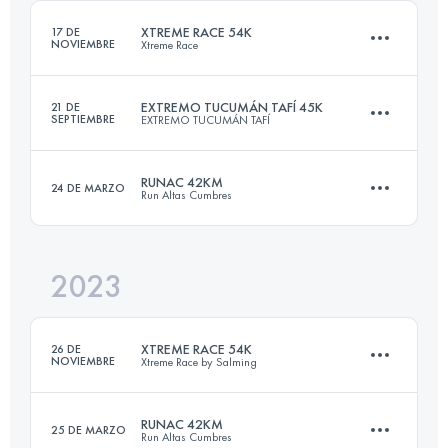
Inicia sesión para ver el UTMB Index
XTREME RACE 54K
17 DE
NOVIEMBRE
Xtreme Race
Inicia sesión para ver el UTMB Index
EXTREMO TUCUMÁN TAFÍ 45K
21 DE
SEPTIEMBRE
EXTREMO TUCUMÁN TAFÍ
54.5 KM
2340 M+
RUNAC 42KM
24 DE MARZO
Run Altas Cumbres
45 KM
2450 M+
Inicia sesión para ver el UTMB Index
2023
42 KM
2250 M+
Inicia sesión para ver el UTMB Index
XTREME RACE 54K
26 DE
NOVIEMBRE
Xtreme Race by Salming
Inicia sesión para ver el UTMB Index
RUNAC 42KM
25 DE MARZO
Run Altas Cumbres