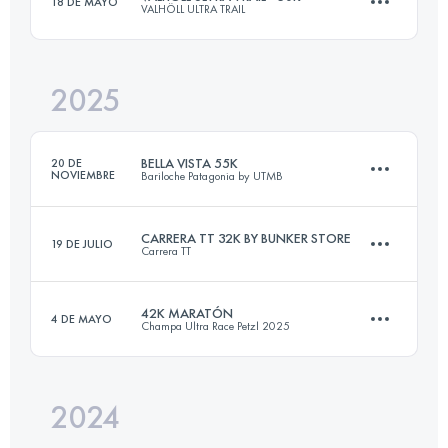
18 DE MAYO
VALHÖLL ULTRA TRAIL
15.5 KM
427 M+
2025
50 KM
2646 M+
Inicia sesión para ver el UTMB Index
BELLA VISTA 55K
20 DE
NOVIEMBRE
Bariloche Patagonia by UTMB
Inicia sesión para ver el UTMB Index
CARRERA TT 32K BY BUNKER STORE
19 DE JULIO
Carrera TT
57.5 KM
3000 M+
42K MARATÓN
4 DE MAYO
Champa Ultra Race Petzl 2025
32.2 KM
1295 M+
Inicia sesión para ver el UTMB Index
2024
44 KM
3324 M+