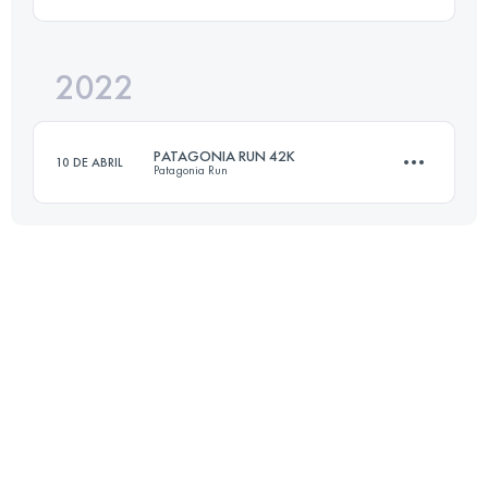
54.5 KM
2340 M+
2022
42 KM
2250 M+
Inicia sesión para ver el UTMB Index
PATAGONIA RUN 42K
10 DE ABRIL
Patagonia Run
Inicia sesión para ver el UTMB Index
44.6 KM
1900 M+
Inicia sesión para ver el UTMB Index