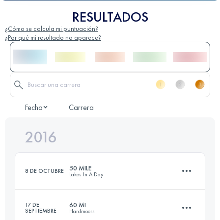
RESULTADOS
¿Cómo se calcula mi puntuación?
¿Por qué mi resultado no aparece?
Fecha
Carrera
2016
50 MILE
8 DE OCTUBRE
Lakes In A Day
60 MI
17 DE
SEPTIEMBRE
Hardmoors
82.7 KM
3650 M+