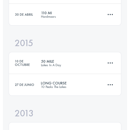
110 MI
30 DE ABRIL
Hardmoors
102.9 KM
2000 M+
Inicia sesión para ver el UTMB Index
2015
176.4 KM
4300 M+
Inicia sesión para ver el UTMB Index
50 MILE
10 DE
OCTUBRE
Lakes In A Day
Inicia sesión para ver el UTMB Index
LONG COURSE
27 DE JUNIO
10 Peaks The Lakes
83 KM
3648 M+
2013
76 KM
5000 M+
Inicia sesión para ver el UTMB Index